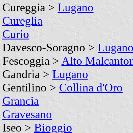
Cureggia >
Lugano
Cureglia
Curio
Davesco-Soragno >
Lugan
Fescoggia >
Alto Malcanto
Gandria >
Lugano
Gentilino >
Collina d'Oro
Grancia
Gravesano
Iseo >
Bioggio