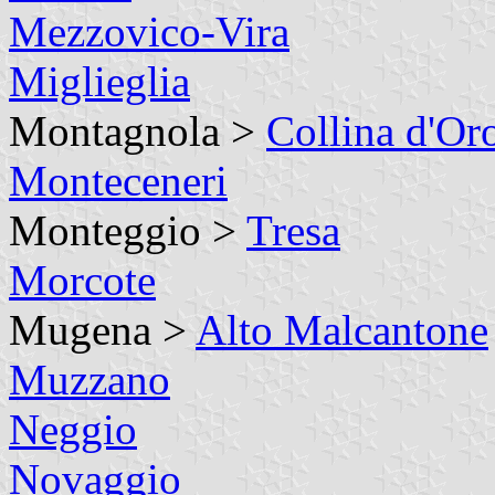
Mezzovico-Vira
Miglieglia
Montagnola >
Collina d'Or
Monteceneri
Monteggio >
Tresa
Morcote
Mugena >
Alto Malcantone
Muzzano
Neggio
Novaggio