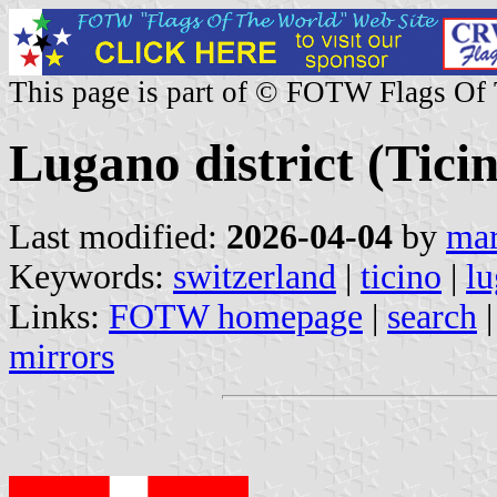
This page is part of © FOTW Flags Of
Lugano district (Tici
Last modified:
2026-04-04
by
mar
Keywords:
switzerland
|
ticino
|
l
Links:
FOTW homepage
|
search
mirrors