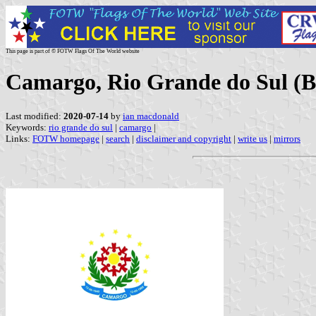
This page is part of © FOTW Flags Of The World website
Camargo, Rio Grande do Sul (Br
Last modified:
2020-07-14
by
ian macdonald
Keywords:
rio grande do sul
|
camargo
|
Links:
FOTW homepage
|
search
|
disclaimer and copyright
|
write us
|
mirrors