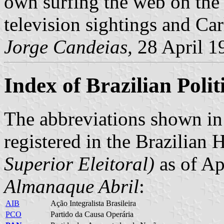
own surfing the web on the s
television sightings and Ca
Jorge Candeias,
28 April 1
Index of Brazilian Polit
The abbreviations shown i
registered in the Brazilian
Superior Eleitoral)
as of Ap
Almanaque Abril
:
AIB
Ação Integralista Brasileira
PCO
Partido da Causa Operária