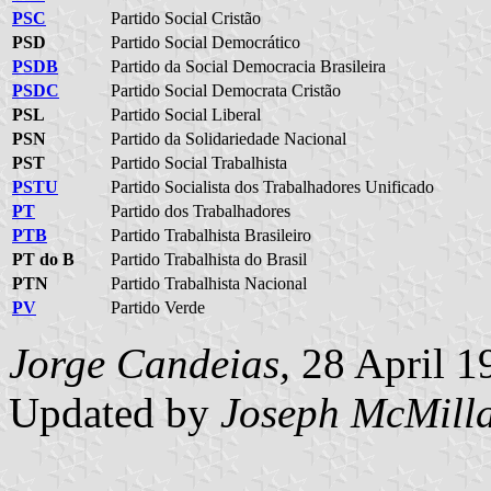
PSC
Partido Social Cristão
PSD
Partido Social Democrático
PSDB
Partido da Social Democracia Brasileira
PSDC
Partido Social Democrata Cristão
PSL
Partido Social Liberal
PSN
Partido da Solidariedade Nacional
PST
Partido Social Trabalhista
PSTU
Partido Socialista dos Trabalhadores Unificado
PT
Partido dos Trabalhadores
PTB
Partido Trabalhista Brasileiro
PT do B
Partido Trabalhista do Brasil
PTN
Partido Trabalhista Nacional
PV
Partido Verde
Jorge Candeias,
28 April 1
Updated by
Joseph McMill