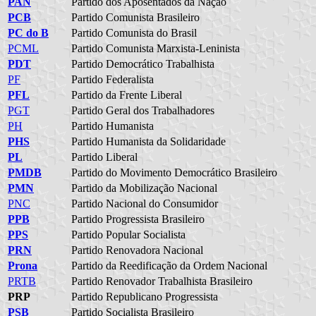
PAN
Partido dos Aposentados da Nação
PCB
Partido Comunista Brasileiro
PC do B
Partido Comunista do Brasil
PCML
Partido Comunista Marxista-Leninista
PDT
Partido Democrático Trabalhista
PF
Partido Federalista
PFL
Partido da Frente Liberal
PGT
Partido Geral dos Trabalhadores
PH
Partido Humanista
PHS
Partido Humanista da Solidaridade
PL
Partido Liberal
PMDB
Partido do Movimento Democrático Brasileiro
PMN
Partido da Mobilização Nacional
PNC
Partido Nacional do Consumidor
PPB
Partido Progressista Brasileiro
PPS
Partido Popular Socialista
PRN
Partido Renovadora Nacional
Prona
Partido da Reedificação da Ordem Nacional
PRTB
Partido Renovador Trabalhista Brasileiro
PRP
Partido Republicano Progressista
PSB
Partido Socialista Brasileiro