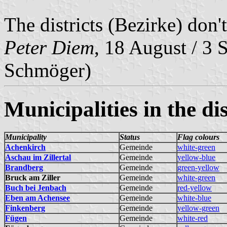
The districts (Bezirke) don'
Peter Diem
, 18 August / 3 
Schmöger)
Municipalities in the dis
Municipality
Status
Flag colours
Achenkirch
Gemeinde
white-green
Aschau im Zillertal
Gemeinde
yellow-blue
Brandberg
Gemeinde
green-yellow
Bruck am Ziller
Gemeinde
white-green
Buch bei Jenbach
Gemeinde
red-yellow
Eben am Achensee
Gemeinde
white-blue
Finkenberg
Gemeinde
yellow-green
Fügen
Gemeinde
white-red