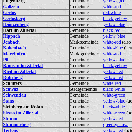
Fügenberg
Gemeinde
yellow-green
Gallzein
Gemeinde
white-red
Gerlos
Gemeinde
red-white
Gerlosberg
Gemeinde
black-yellow
Hainzenberg
Gemeinde
yellow-blue
Hart im Zillertal
Gemeinde
black-red
Hippach
Gemeinde
yellow-blue
Jenbach
Marktgemeinde
white-red
(also
Kaltenbach
Gemeinde
white-blue
(act
Mayrhofen
Marktgemeinde
white-red
Pill
Gemeinde
yellow-blue
Ramsau im Zillertal
Gemeinde
black-yellow
Ried im Zillertal
Gemeinde
yellow-red
Rohrberg
Gemeinde
yellow-red
Schlitters
Gemeinde
white-red
Schwaz
Stadtgemeinde
black-white
Schwendau
Gemeinde
white-green
Stans
Gemeinde
yellow-blue
(ac
Steinberg am Rofan
Gemeinde
black-white
Strass im Zillertal
Gemeinde
white-green
(ac
Stumm
Gemeinde
yellow-red
Stummerberg
Gemeinde
green-yellow
Terfens
Gemeinde
yellow-red
(act