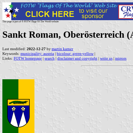
This page is part of © FOTW Flags Of The World website
Sankt Roman, Oberösterreich (
Last modified:
2022-12-27
by
martin karner
Keywords:
municipality: austria
|
bicolour: green-yellow
|
Links:
FOTW homepage
|
search
|
disclaimer and copyright
|
write us
|
mirrors