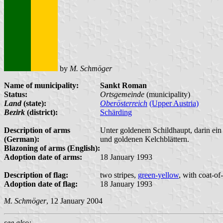
by
M. Schmöger
Name of municipality:
Sankt Roman
Status:
Ortsgemeinde
(municipality)
Land
(state):
Oberösterreich
(Upper Austria)
Bezirk
(district):
Schärding
Description of arms
Unter goldenem Schildhaupt, darin ein 
(German):
und goldenen Kelchblättern.
Blazoning of arms (English):
Adoption date of arms:
18 January 1993
Description of flag:
two stripes,
green-yellow
, with coat-of
Adoption date of flag:
18 January 1993
M. Schmöger
, 12 January 2004
see also: