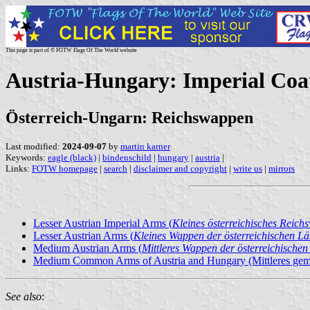
This page is part of © FOTW Flags Of The World website
Austria-Hungary: Imperial Coa
Österreich-Ungarn: Reichswappen
Last modified:
2024-09-07
by
martin karner
Keywords:
eagle (black)
|
bindenschild
|
hungary
|
austria
|
Links:
FOTW homepage
|
search
|
disclaimer and copyright
|
write us
|
mirrors
Lesser Austrian Imperial Arms (
Kleines österreichisches Reic
Lesser Austrian Arms (
Kleines Wappen der österreichischen L
Medium Austrian Arms (
Mittleres Wappen der österreichische
Medium Common Arms of Austria and Hungary (Mittleres gem
See also
: