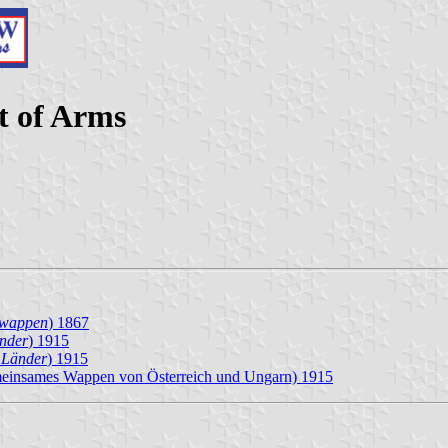
t of Arms
hswappen
) 1867
änder
) 1915
n Länder
) 1915
einsames Wappen von Österreich und Ungarn) 1915