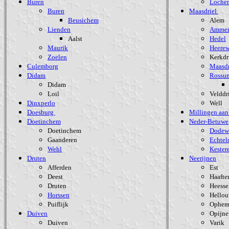
Buren
Loche
Buren
Maasdriel
Beusichem
Alem
Lienden
Ammer
Aalst
Hedel
Maurik
Heerew
Zoelen
Kerkdr
Culemborg
Maasdr
Didam
Rossu
Didam
Loil
Velddr
Dinxperlo
Well
Doesburg
Millingen aan
Doetinchem
Neder-Betuwe
Doetinchem
Dodew
Gaanderen
Echtel
Wehl
Kester
Druten
Neerijnen
Afferden
Est
Deest
Haafte
Druten
Heesse
Horssen
Hello
Puiflijk
Ophem
Duiven
Opijne
Duiven
Varik