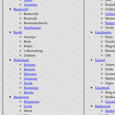
Ugchelen
Enspij
Barneveld
Gelder
Barneveld
Gellic
Kootwijk
Meter
Kootwijkerbroek
Rumpt
Voorthuizen
Tricht
Bergh
Gendringen
Azewijn
Etten
Beek
Gendr
Kilder
Megch
's-Heerenberg
Netter
Zeddam
Ulft
Berkelland
Gorssel
Beltrum
Almen
Borculo
Eefde
Eibergen
Gorsse
Geesteren
Harfse
Neede
Joppe
Rietmolen
Groesbeek
Ruurlo
Berg e
Beuningen
Brede
Beuningen
Groesb
Ewijk
Harderwijk
Weurt
Harder