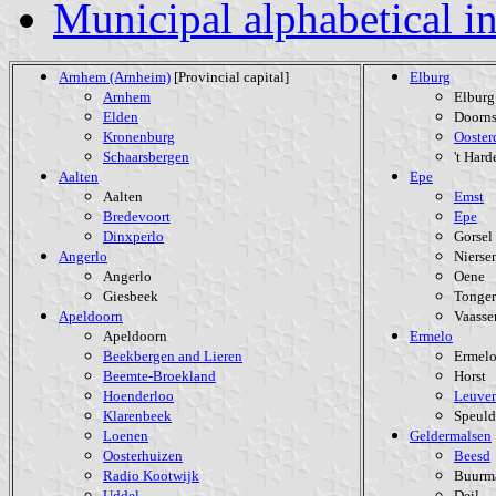
Municipal alphabetical i
Arnhem (Arnheim)
[Provincial capital]
Elburg
Arnhem
Elburg
Elden
Doorns
Kronenburg
Ooster
Schaarsbergen
't Hard
Aalten
Epe
Aalten
Emst
Bredevoort
Epe
Dinxperlo
Gorsel
Angerlo
Nierse
Angerlo
Oene
Giesbeek
Tonge
Apeldoorn
Vaasse
Apeldoorn
Ermelo
Beekbergen and Lieren
Ermel
Beemte-Broekland
Horst
Hoenderloo
Leuve
Klarenbeek
Speuld
Loenen
Geldermalsen
Oosterhuizen
Beesd
Radio Kootwijk
Buurm
Uddel
Deil