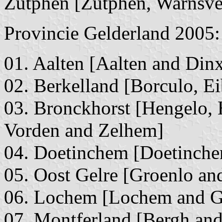
Zutphen [Zutphen, Warnsve
Provincie Gelderland 2005:
01. Aalten [Aalten and Din
02. Berkelland [Borculo, E
03. Bronckhorst [Hengelo,
Vorden and Zelhem]
04. Doetinchem [Doetinch
05. Oost Gelre [Groenlo an
06. Lochem [Lochem and G
07. Montferland [Bergh an