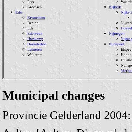
Loo
Waard
Groessen
Nijkerk
Ede
Nijker
Bennekom
Deelen
Nijker
Ede
Hoeve
Ederveen
Nijmegen
Harskamp
Nijme
Hoenderloo
Nunspeet
Lunteren
Elspee
Wekerom
Hooph
Hulsho
Nunsp
Vierho
Municipal changes
Provincie Gelderland 2004: