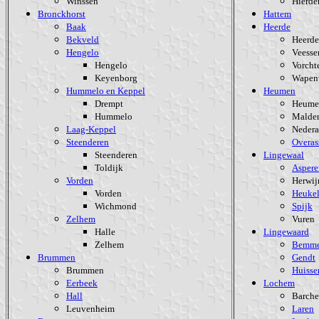
Winssen
Hierde
Bronckhorst
Hattem
Baak
Heerde
Bekveld
Heerde
Hengelo
Veesse
Hengelo
Vorcht
Keyenborg
Wapen
Hummelo en Keppel
Heumen
Drempt
Heume
Hummelo
Malde
Laag-Keppel
Nedera
Steenderen
Overas
Steenderen
Lingewaal
Toldijk
Aspere
Vorden
Herwij
Vorden
Heuke
Wichmond
Spijk
Zelhem
Vuren
Halle
Lingewaard
Zelhem
Bemme
Brummen
Gendt
Brummen
Huisse
Eerbeek
Lochem
Hall
Barch
Leuvenheim
Laren