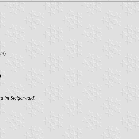
im
)
)
u im Steigerwald
)