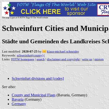
This page is part of © FOTW Flags Of The World website
Schweinfurt Cities and Municip
Städte und Gemeinden des Landkreises Sc
Last modified:
2020-07-25
by
klaus-michael schneider
Keywords:
schweinfurt(county)
|
Links:
FOTW homepage
|
search
|
disclaimer and copyright
|
write us
|
mirrors
Schweinfurt divisions and [codes]
See also:
County and Municipal Flags
(Bavaria, Germany)
Bavaria
(Germany)
Germany