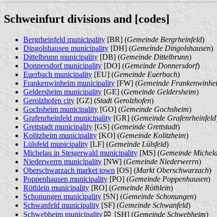
Schweinfurt divisions and [codes]
Bergrheinfeld municipality
[BR] (
Gemeinde Bergrheinfeld
)
Dingolshausen municipality
[DH] (
Gemeinde Dingolshausen
)
Dittelbrunn municipality
[DB] (
Gemeinde Dittelbrunn
)
Donnersdorf municipality
[DO] (
Gemeinde Donnersdorf
)
Euerbach municipality
[EU] (
Gemeinde Euerbach
)
Frankenwinheim municipality
[FW] (
Gemeinde Frankenwinhe
Geldersheim municipality
[GE] (
Gemeinde Geldersheim
)
Gerolzhofen city
[GZ] (
Stadt Gerolzhofen
)
Gochsheim municipality
[GO] (
Gemeinde Gochsheim
)
Grafenrheinfeld municipality
[GR] (
Gemeinde Grafenrheinfeld
Grettstadt municipality
[GS] (
Gemeinde Grettstadt
)
Kolitzheim municipality
[KO] (
Gemeinde Kolitzheim
)
Lülsfeld municipality
[LF] (
Gemeinde Lülsfeld
)
Michelau in Steigerwald municipality
[MS] (
Gemeinde Michela
Niederwerrn municipality
[NW] (
Gemeinde Niederwerrn
)
Oberschwarzach market town
[OS] (
Markt Oberschwarzach
)
Poppenhausen municipality
[PO] (
Gemeinde Poppenhausen
)
Röthlein municipality
[RO] (
Gemeinde Röthlein
)
Schonungen municipality
[SN] (
Gemeinde Schonungen
)
Schwanfeld municipality
[SF] (
Gemeinde Schwanfeld
)
Schwebheim municipality
[SH] (
Gemeinde Schwebheim
)