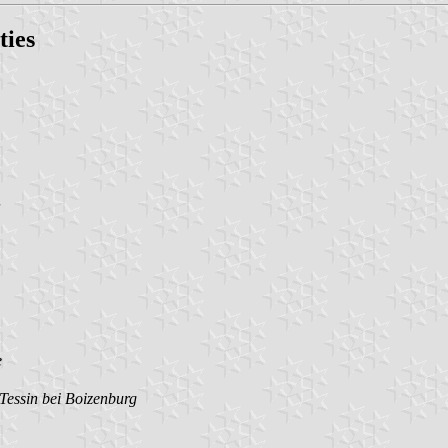
ties
e
essin bei Boizenburg