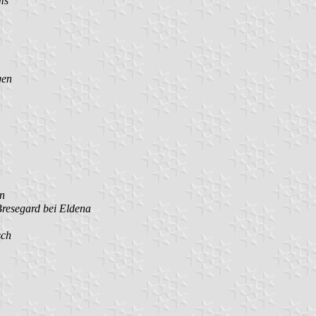
ms
gen
in
resegard bei Eldena
sch