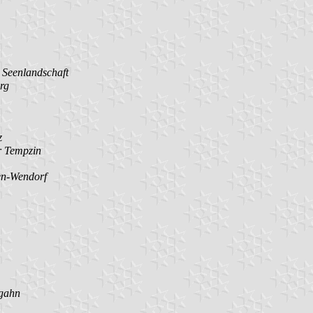
 Seenlandschaft
rg
z
r Tempzin
n-Wendorf
gahn