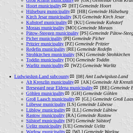
Groß Krams municipality
[GK]
Gemeinde Groß Kra
Hoort municipality
[HT]
Gemeinde Hoort
Hülseburg municipality
[HB]
Gemeinde Hülseburg
Kirch Jesar municipality
[KJ]
Gemeinde Kirch Jesar
Kuhstorf municipality
[KU]
Gemeinde Kuhstorf
Moraas municipality
[MO]
Gemeinde Moraas
Pätow-Steegen municipality
[PS]
Gemeinde Pätow-Stee
Picher municipality
[PI]
Gemeinde Picher
Pritzier municipality
[PZ]
Gemeinde Pritzier
Redefin municipality
[RE]
Gemeinde Redefin
Strohkirchen municipality
[SK]
Gemeinde Strohkirchen
Toddin municipality
[TO]
Gemeinde Toddin
Warlitz municipality
[WZ]
Gemeinde Warlitz
Ludwigslust-Land subcounty
[08]
Amt Ludwigslust-Land
Alt Krenzlin municipality
[AK]
Gemeinde Alt Krenzl
Bresegard near Eldena municipality
[BE]
Gemeinde B
Göhlen municipality
[GH]
Gemeinde Göhlen
Groß Laasch municipality
[GL]
Gemeinde Groß Laa
Lübesse municipality
[LS]
Gemeinde Lübesse
Lüblow municipality
[LL]
Gemeinde Lüblow
Rastow municipality
[RA]
Gemeinde Rastow
Sülstorf municipality
[SF]
Gemeinde Sülstorf
Uelitz municipality
[UE]
Gemeinde Uelitz
Warlow municipality
[WL]
Gemeinde Warlow