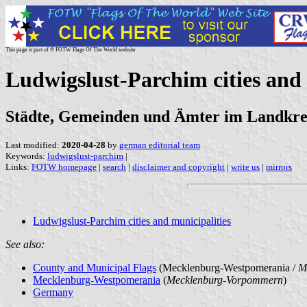
This page is part of © FOTW Flags Of The World website
Ludwigslust-Parchim cities and
Städte, Gemeinden und Ämter im Landkre
Last modified:
2020-04-28
by
german editorial team
Keywords:
ludwigslust-parchim
|
Links:
FOTW homepage
|
search
|
disclaimer and copyright
|
write us
|
mirrors
Ludwigslust-Parchim cities and municipalities
See also:
County and Municipal Flags
(Mecklenburg-Westpomerania /
M
Mecklenburg-Westpomerania
(
Mecklenburg-Vorpommern
)
Germany