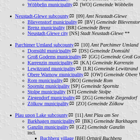
Wöbbelin municipality
[WO]
Gemeinde Wöbbelin
Neustadt-Glewe subcounty
[09]
Amt Neustadt-Glewe
Blievenstorf municipality
[BV]
Gemeinde Blievenstor
Brenz municipality
[BR]
Gemeinde Brenz
Neustadt-Glewe city
[NS]
Stadt Neustadt-Glewe
**
Parchimer Umland subcounty
[10]
Amt Parchimer Umland
Domsühl municipality
[DS]
Gemeinde Domsühl
Groß Godems municipality
[GG]
Gemeinde Groß G
Karrenzin municipality
[KA]
Gemeinde Karrenzin
Lewitzrand municipality
[LR]
Gemeinde Lewitzrand
Obere Warnow municipality
[OW]
Gemeinde Obere
Rom municipality
[RO]
Gemeinde Rom
Spornitz municipality
[SP]
Gemeinde Spornitz
Stolpe municipality
[ST]
Gemeinde Stolpe
Ziegendorf municipality
[ZG]
Gemeinde Ziegendorf
Zölkow municipality
[ZO]
Gemeinde Zölkow
Plau upon Lake subcounty
[11]
Amt Plau am See
Barkhagen municipality
[BK]
Gemeinde Barkhagen
Ganzlin municipality
[GZ]
Gemeinde Ganzlin
incl.
Buchberg village
[BH]
Ortsteil Buchberg