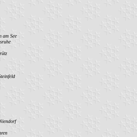
n am See
sruhe
rütz
einfeld
Niendorf
hren