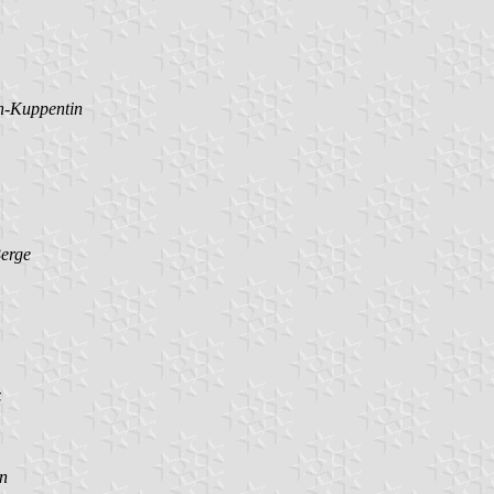
n-Kuppentin
erge
z
n