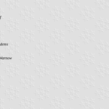
f
odems
 Warnow