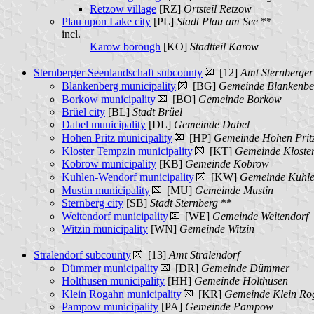
Retzow village
[RZ]
Ortsteil Retzow
Plau upon Lake city
[PL]
Stadt Plau am See
**
incl.
Karow borough
[KO]
Stadtteil Karow
Sternberger Seenlandschaft subcounty
[12]
Amt Sternberger
Blankenberg municipality
[BG]
Gemeinde Blankenbe
Borkow municipality
[BO]
Gemeinde Borkow
Brüel city
[BL]
Stadt Brüel
Dabel municipality
[DL]
Gemeinde Dabel
Hohen Pritz municipality
[HP]
Gemeinde Hohen Prit
Kloster Tempzin municipality
[KT]
Gemeinde Kloste
Kobrow municipality
[KB]
Gemeinde Kobrow
Kuhlen-Wendorf municipality
[KW]
Gemeinde Kuhle
Mustin municipality
[MU]
Gemeinde Mustin
Sternberg city
[SB]
Stadt Sternberg
**
Weitendorf municipality
[WE]
Gemeinde Weitendorf
Witzin municipality
[WN]
Gemeinde Witzin
Stralendorf subcounty
[13]
Amt Stralendorf
Dümmer municipality
[DR]
Gemeinde Dümmer
Holthusen municipality
[HH]
Gemeinde Holthusen
Klein Rogahn municipality
[KR]
Gemeinde Klein Ro
Pampow municipality
[PA]
Gemeinde Pampow