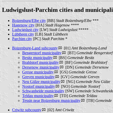
Ludwigslust-Parchim cities and municipali
Boizenburg/Elbe city
[BB]
Stadt Boizenburg/Elbe
***
Hagenow city
[HA]
Stadt Hagenow
****
Ludwigslust city
[LW]
Stadt Ludwigslust
*****
Lübtheen city
[LB]
Stadt Lübtheen
Parchim city
[PC]
Stadt Parchim
*
Boizenburg-Land subcounty
[01]
Amt Boizenburg-Land
Bengerstorf municipality
[BT]
Gemeinde Bengerstorf
Besitz municipality
[BS]
Gemeinde Besitz
Brahlstorf municipality
[BF]
Gemeinde Brahlstorf
Dersenow municipality
[DN]
Gemeinde Dersenow
Gresse municipality
[GS]
Gemeinde Gresse
Greven municipality
[GV]
Gemeinde Greven
Neu Gülze municipality
[NG]
Gemeinde Neu Gülze
Nostorf municipality
[NO]
Gemeinde Nostorf
Schwanheide municipality
[SW]
Gemeinde Schwanheid
Teldau municipality
[TD]
Gemeinde Teldau
Tessin near Boizenburg municipality
[TB]
Gemeinde T
Criwitz subcounty
[02]
Amt Criwitz