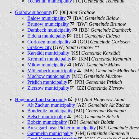
Techentin municipality
[TC]
Gemeinde Techentin
Grabow subcounty
[06]
Amt Grabow
Balow municipality
[BA]
Gemeinde Balow
Brunow municipality
[BW]
Gemeinde Brunow
Dambeck municipality
[DB]
Gemeinde Dambeck
Eldena municipality
[EL]
Gemeinde Eldena
Gorlosen municipality
[GO]
Gemeinde Gorlosen
Grabow city
[GW]
Stadt Grabow
**
Karstädt municipality
[KS]
Gemeinde Karstädt
Kremmin municipality
[KM]
Gemeinde Kremmin
Milow municipality
[MW]
Gemeinde Milow
Möllenbeck municipality
[MB]
Gemeinde Möllenbec
Muchow municipality
[MC]
Gemeinde Muchow
Prislich municipality
[PR]
Gemeinde Prislich
Zierzow municipality
[ZZ]
Gemeinde Zierzow
Hagenow-Land subcounty
[07]
Amt Hagenow-Land
Alt Zachun municipality
[AZ]
Gemeinde Alt Zachun
Bandenitz municipality
[BD]
Gemeinde Bandenitz
Belsch municipality
[BC]
Gemeinde Belsch
Bobzin municipality
[BB]
Gemeinde Bobzin
Bresegard near Picher municipality
[BP]
Gemeinde Brese
Gammelin municipality
[GM]
Gemeinde Gammelin