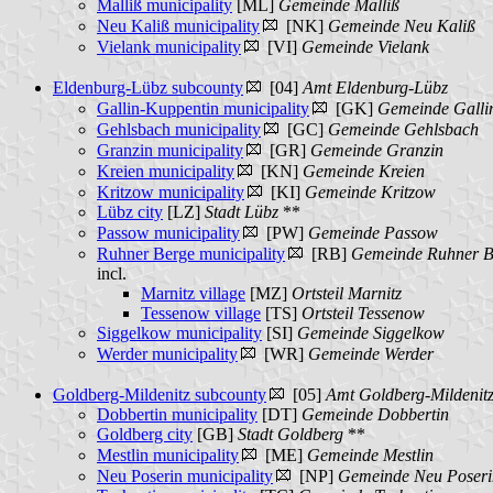
Malliß municipality
[ML]
Gemeinde Malliß
Neu Kaliß municipality
[NK]
Gemeinde Neu Kaliß
Vielank municipality
[VI]
Gemeinde Vielank
Eldenburg-Lübz subcounty
[04]
Amt Eldenburg-Lübz
Gallin-Kuppentin municipality
[GK]
Gemeinde Galli
Gehlsbach municipality
[GC]
Gemeinde Gehlsbach
Granzin municipality
[GR]
Gemeinde Granzin
Kreien municipality
[KN]
Gemeinde Kreien
Kritzow municipality
[KI]
Gemeinde Kritzow
Lübz city
[LZ]
Stadt Lübz
**
Passow municipality
[PW]
Gemeinde Passow
Ruhner Berge municipality
[RB]
Gemeinde Ruhner B
incl.
Marnitz village
[MZ]
Ortsteil Marnitz
Tessenow village
[TS]
Ortsteil Tessenow
Siggelkow municipality
[SI]
Gemeinde Siggelkow
Werder municipality
[WR]
Gemeinde Werder
Goldberg-Mildenitz subcounty
[05]
Amt Goldberg-Mildenit
Dobbertin municipality
[DT]
Gemeinde Dobbertin
Goldberg city
[GB]
Stadt Goldberg
**
Mestlin municipality
[ME]
Gemeinde Mestlin
Neu Poserin municipality
[NP]
Gemeinde Neu Poseri