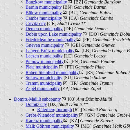
Banzkow municipality
[BZ]
Gemeinde Banzkow
Barnin municipality
[BN]
Gemeinde Barnin
Bülow municipality
[BU]
Gemeinde Bülow
Cambs municipality
[CA]
Gemeinde Cambs
Crivitz city
[CR]
Stadt Crivitz
**
Demen municipality
[DE]
Gemeinde Demen
Dobin upon Lake municipality
[DO]
Gemeinde Dobi
Friedrichsruhe municipality
[FR]
Gemeinde Friedrich
Gneven municipality
[GE]
Gemeinde Gneven
Langen Brütz municipality
[LB]
Gemeinde Langen B
Leezen municipality
[LE]
Gemeinde Leezen
Pinnow municipality
[PN]
Gemeinde Pinnow
Plate municipality
[PT]
Gemeinde Plate
Raben Steinfeld municipality
[RS]
Gemeinde Raben St
Sukow municipality
[SU]
Gemeinde Sukow
Tramm municipality
[TR]
Gemeinde Tramm
Zapel municipality
[ZP]
Gemeinde Zapel
Dömitz-Malliß subcounty
[03]
Amt Dömitz-Malliß
Dömitz city
[DZ]
Stadt Dömitz
**
Rüterberg borough
[RT]
Stadtteil Rüterberg
Grebs-Niendorf municipality
[GN]
Gemeinde Grebs-
Karenz municipality
[KZ]
Gemeinde Karenz
Malk Göhren municipality
[MG]
Gemeinde Malk Gö