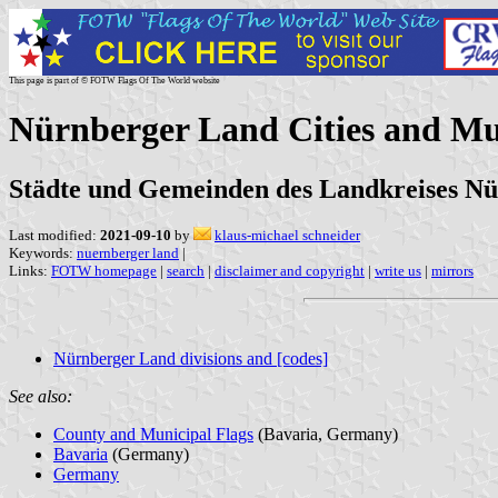
This page is part of © FOTW Flags Of The World website
Nürnberger Land Cities and Mu
Städte und Gemeinden des Landkreises N
Last modified:
2021-09-10
by
klaus-michael schneider
Keywords:
nuernberger land
|
Links:
FOTW homepage
|
search
|
disclaimer and copyright
|
write us
|
mirrors
Nürnberger Land divisions and [codes]
See also:
County and Municipal Flags
(Bavaria, Germany)
Bavaria
(Germany)
Germany