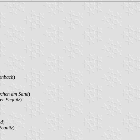
tenbach
)
rchen am Sand
)
er Pegnitz
)
nd
)
Pegnitz
)