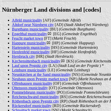
Nürnberger Land divisions and [codes]
Alfeld municipality
[AF] (
Gemeinde Alfeld
)
Altdorf near Nürnberg city
[AD] (
Stadt Altdorf bei Nürnberg
)
Burgthann municipality
[BU] (
Gemeinde Burgthann
)
Engelthal municipality
[EG] (
Gemeinde Engelthal
)
Feucht market town
[FT] (
Markt Feucht
)
Happurg municipality
[HP] (
Gemeinde Happurg
)
Hartenstein municipality
[HS] (
Gemeinde Hartenstein
)
Henfenfeld municipality
[HF] (
Gemeinde Henfenfeld
)
Hersbruck city
[HR] (
Stadt Hersbruck
)
Kirchensittenbach municipality
[KS] (
Gemeinde Kirchensit
Lauf upon Pegnitz city
[LA] (
Stadt Lauf an der Pegnitz
) *
Leinburg municipality
[LE] (
Gemeinde Leinburg
)
Neunkirchen at the Sand municipality
[NS] (
Gemeinde Neunki
Neuhaus upon Pegnitz market town
[NP] (
Markt Neuhaus an d
Offenhausen municipality
[OF] (
Gemeinde Offenhausen
)
Ottensoos municipality
[OT] (
Gemeinde Ottensoos
)
Pommelsbrunn municipality
[PO] (
Gemeinde Pommelsbrunn
)
Reichenschwand municipality
[RS] (
Gemeinde Reichenschwa
Röthenbach upon Pegnitz city
[RP] (
Stadt Röthenbach an der 
Rückersdorf municipality
[RD] (
Gemeinde Rückersdorf
)
Schnaittach market town
[SN] (
Markt Schnaittach
)