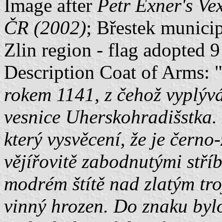
Image after
Petr Exner's Ve
ČR (2002)
; Břestek municip
Zlin region - flag adopted
Description Coat of Arms: 
rokem 1141, z čehož vyplývá,
vesnice Uherskohradišstka.
který vysvěcení, že je černo
vějířovitě zabodnutými stříb
modrém štítě nad zlatým tr
vinný hrozen. Do znaku by