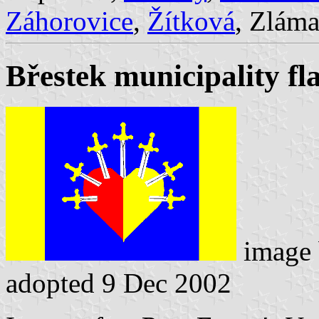
Záhorovice
,
Žítková
, Zlám
Břestek municipality fl
image
adopted 9 Dec 2002