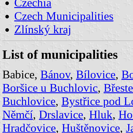
Czechia
Czech Municipalities
Zlínský kraj
List of municipalities
Babice,
Bánov
,
Bílovice
,
Bo
Boršice u Buchlovic
,
Břest
Buchlovice
,
Bystřice pod 
Němčí
,
Drslavice
,
Hluk
,
Ho
Hradčovice
,
Huštěnovice
,
J