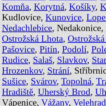
Komňa
,
Korytná
,
Košíky
,
K
Kudlovice,
Kunovice
,
Lope
Nedachlebice
, Nedakonice,
Ostrožská Lhota
,
Ostrožská
Pašovice
,
Pitín
,
Podolí
,
Pol
Rudice
,
Salaš
,
Slavkov
,
Sta
Hrozenkov
,
Strání
, Stříbrni
Sušice
,
Svárov
,
Topolná
,
Tr
Hradiště
,
Uherský Brod
,
Uh
Vápenice,
Vážany
,
Velehrad