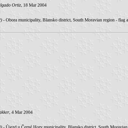
lgado Ortiz
, 18 Mar 2004
2)
- Obora municipality, Blansko district, South Moravian region - fla
akker
, 4 Mar 2004
8)
- Újezd u Černé Hory municipality, Blansko district, South Moravian