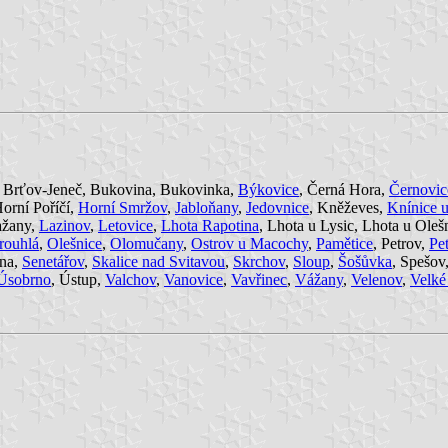
, Brťov-Jeneč, Bukovina, Bukovinka,
Býkovice
, Černá Hora,
Černovic
Horní Poříčí,
Horní Smržov
,
Jabloňany
,
Jedovnice
, Kněževes,
Knínice 
ažany,
Lazinov
,
Letovice
,
Lhota Rapotina
, Lhota u Lysic, Lhota u Oleš
rouhlá
,
Olešnice
,
Olomučany
,
Ostrov u Macochy
,
Pamětice
, Petrov,
Pe
ina,
Senetářov
,
Skalice nad Svitavou
,
Skrchov
,
Sloup
,
Šošůvka
, Spešov
Úsobrno
, Ústup,
Valchov
,
Vanovice
,
Vavřinec
,
Vážany
,
Velenov
,
Velké