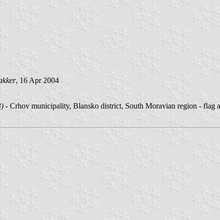
akker
, 16 Apr 2004
3)
- Crhov municipality, Blansko district, South Moravian region - fla