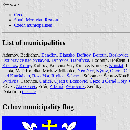
See also:
Czechia
South Moravian Region
Czech municipalities
List of municipalities
Adamov, Bedřichov,
Benešov
,
Blansko
,
Bořitov
,
Borotín
,
Boskovice
Doubravice nad Svitavou
,
Drnovice
,
Habrůvka
, Hodonín, Holštejn, 
Křtěnov
,
Křtiny
, Kulířov, Kunčina Ves, Kunice, Kuničky,
Kunštát
, L
Lhota, Malá Roudka, Míchov, Milonice,
Němčice
,
Nýrov
,
Obora
,
Ok
nad Kunštátem
,
Rozsíčka
,
Rudice
,
Šebetov
, Sebranice, Šebrov-Kateř
Svitávka
, Tasovice,
Uhřice
,
Újezd u Boskovic
,
Újezd u Černé Hory
,
Závist,
Zbraslavec
, Žďár,
Žďárná
,
Žernovník
, Žerůtky.
Data from
this site
.
Crhov municipality flag