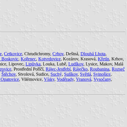
e
,
Cetkovice
, Chrudichromy,
Crhov
, Deštná,
Dlouhá Lhota
,
u Boskovic
,
Kořenec
,
Kotvrdovice
, Kozárov, Krasová,
Křetín
, Krhov,
nice, Lipovec,
Lipůvka
, Louka, Lubě,
Ludíkov
, Lysice, Makov, Malá
trovice
, Prostřední Poříčí,
Rájec-Jestřebí
,
Ráječko
,
Roubanina
,
Rozseč
,
Štěchov
, Stvolová, Sudice,
Suchý
,
Sulíkov
,
Světlá
,
Svinošice
,
 Opatovice
, Vilémovice,
Vísky
,
Voděrady
,
Vranová
,
Vysočany
,