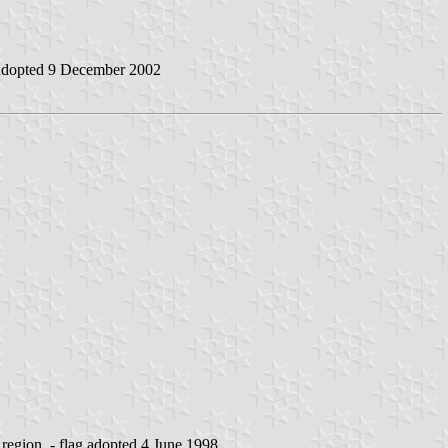
g adopted 9 December 2002
 region - flag adopted 4 June 1998.