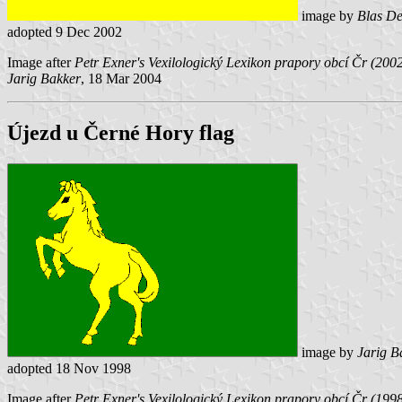
image by
Blas De
adopted 9 Dec 2002
Image after
Petr Exner's Vexilologický Lexikon prapory obcí Čr (200
Jarig Bakker
, 18 Mar 2004
Újezd u Černé Hory flag
image by
Jarig B
adopted 18 Nov 1998
Image after
Petr Exner's Vexilologický Lexikon prapory obcí Čr (199