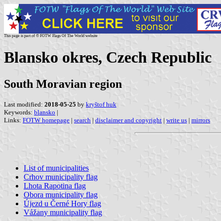
This page is part of © FOTW Flags Of The World website
Blansko okres, Czech Republic
South Moravian region
Last modified:
2018-05-25
by
kryštof huk
Keywords:
blansko
|
Links:
FOTW homepage
|
search
|
disclaimer and copyright
|
write us
|
mirrors
List of municipalities
Crhov municipality flag
Lhota Rapotina flag
Obora municipality flag
Újezd u Černé Hory flag
Vážany municipality flag