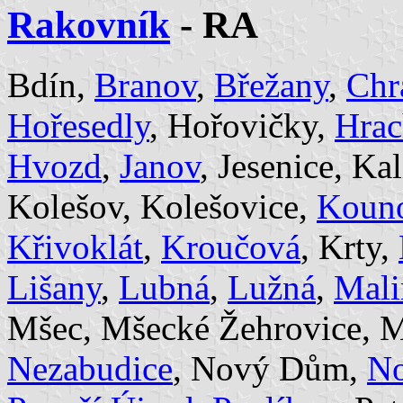
Rakovník
- RA
Bdín,
Branov
,
Břežany
,
Chr
Hořesedly
, Hořovičky,
Hrac
Hvozd
,
Janov
, Jesenice, Ka
Kolešov, Kolešovice,
Koun
Křivoklát
,
Kroučová
, Krty,
Lišany
,
Lubná
,
Lužná
,
Mali
Mšec, Mšecké Žehrovice, M
Nezabudice
, Nový Dům,
No