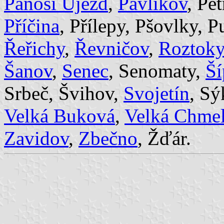
Panoší Újezd
,
Pavlíkov
, Pe
Příčina
, Přílepy, Pšovlky, P
Řeřichy
,
Řevničov
,
Roztoky
Šanov
,
Senec
, Senomaty,
Ší
Srbeč, Švihov,
Svojetín
, Sý
Velká Buková
,
Velká Chmel
Zavidov
,
Zbečno
, Žďár.