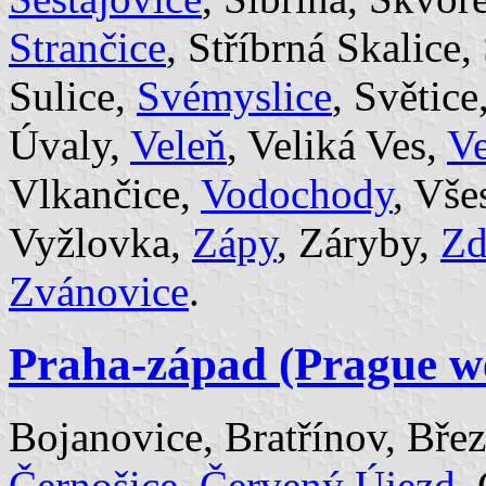
Strančice
, Stříbrná Skalice
Sulice,
Svémyslice
, Světice
Úvaly,
Veleň
, Veliká Ves,
Ve
Vlkančice,
Vodochody
, Vše
Vyžlovka,
Zápy
, Záryby,
Zd
Zvánovice
.
Praha-západ (Prague w
Bojanovice, Bratřínov, Bře
Černošice
,
Červený Újezd
,