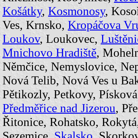
Košátky
,
Kosmonosy
, Koso
Ves, Krnsko,
Kropáčova Vru
Loukov
, Loukovec,
Luštěni
Mnichovo Hradiště
, Moheln
Němčice, Nemyslovice, Nep
Nová Telib, Nová Ves u Bak
Pětikozly, Petkovy, Písková
Předměřice nad Jizerou
, Př
Řitonice, Rohatsko, Rokytá
Sezemice,
Skalsko
, Skorko