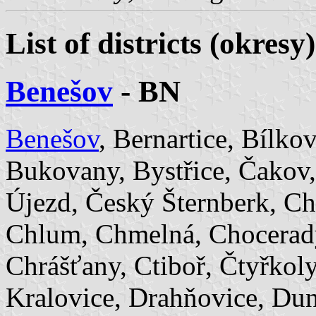
List of districts (okresy
Benešov
- BN
Benešov
, Bernartice, Bílko
Bukovany, Bystřice, Čakov,
Újezd, Český Šternberk, Chá
Chlum, Chmelná, Chocerady
Chrášťany, Ctiboř, Čtyřkol
Kralovice, Drahňovice, Du