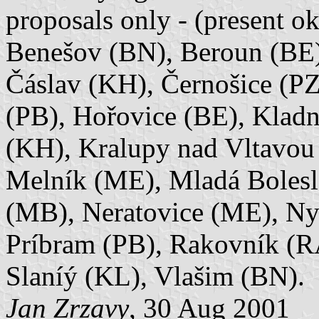
proposals only - (present ok
Benešov (BN), Beroun (BE)
Čáslav (KH), Černošice (PZ
(PB), Hořovice (BE), Klad
(KH), Kralupy nad Vltavou
Melník (ME), Mladá Boles
(MB), Neratovice (ME), N
Príbram (PB), Rakovník (R
Slaníý (KL), Vlašim (BN).
Jan Zrzavy
, 30 Aug 2001