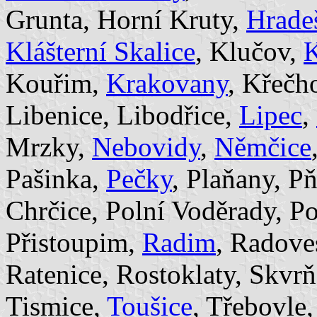
Grunta, Horní Kruty,
Hrade
Klášterní Skalice
, Klučov,
K
Kouřim,
Krakovany
, Křečh
Libenice, Libodřice,
Lipec
,
Mrzky,
Nebovidy
,
Němčice
Pašinka,
Pečky
, Plaňany, P
Chrčice, Polní Voděrady, Po
Přistoupim,
Radim
, Radove
Ratenice, Rostoklaty, Skvrň
Tismice,
Toušice
, Třebovle,