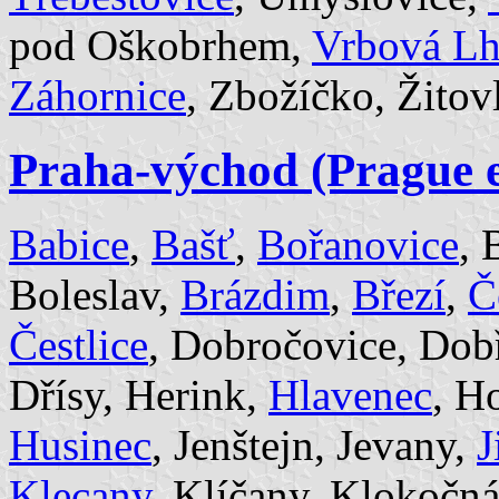
pod Oškobrhem,
Vrbová Lh
Záhornice
, Zbožíčko, Žitov
Praha-východ (Prague e
Babice
,
Bašť
,
Bořanovice
, 
Boleslav,
Brázdim
,
Březí
,
Č
Čestlice
, Dobročovice, Dob
Dřísy, Herink,
Hlavenec
, H
Husinec
, Jenštejn, Jevany,
J
Klecany
, Klíčany, Klokočn