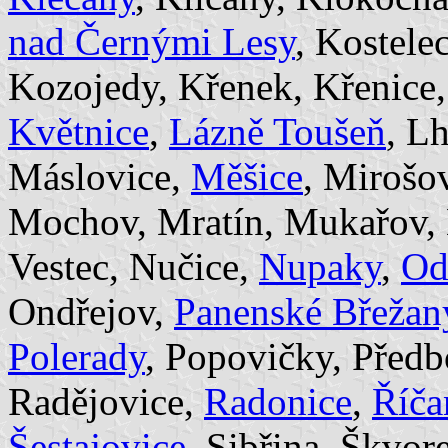
nad Černými Lesy
, Kostele
Kozojedy, Křenek, Křenice
Květnice
,
Lázně Toušeň
, L
Máslovice,
Měšice
, Mirošo
Mochov, Mratín, Mukařov,
Vestec, Nučice,
Nupaky
,
Od
Ondřejov,
Panenské Břežan
Polerady
, Popovičky, Předb
Radějovice,
Radonice
,
Říča
Šestajovice
, Sibřina, Škvor