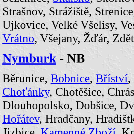
Strašnov, Strážiště, Streni
Ujkovice, Velké Všelisy, Ves
Vrátno
, Všejany, Žďár, Zdě
Nymburk
- NB
Běrunice,
Bobnice
,
Bříství
,
Choťánky
, Chotěšice, Chrás
Dlouhopolsko, Dobšice, Dv
Hořátev
, Hradčany, Hradištk
Jizbice,
Kamenné Zboží
, K