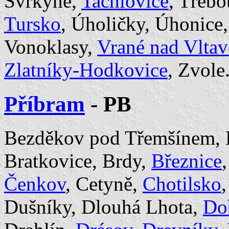
Svrkyně,
Tachlovice
, Třebo
Tursko
, Úholičky, Úhonice,
Vonoklasy,
Vrané nad Vlta
Zlatníky-Hodkovice
, Zvole
Příbram
- PB
Bezděkov pod Třemšínem, 
Bratkovice, Brdy,
Březnice
Čenkov
, Cetyně,
Chotilsko
Dušníky, Dlouhá Lhota,
Do