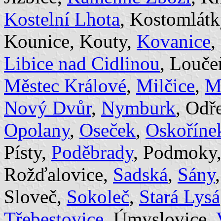
Kostelní Lhota
, Kostomlát
Kounice, Kouty,
Kovanice
,
Libice nad Cidlinou
, Louče
Městec Králové
,
Milčice
,
M
Nový Dvůr
,
Nymburk
, Odř
Opolany
,
Oseček
,
Oskoříne
Písty,
Poděbrady
, Podmoky,
Rožďalovice,
Sadská
,
Sány
Sloveč,
Sokoleč
,
Stará Lysá
Třebestovice
, Úmyslovice,