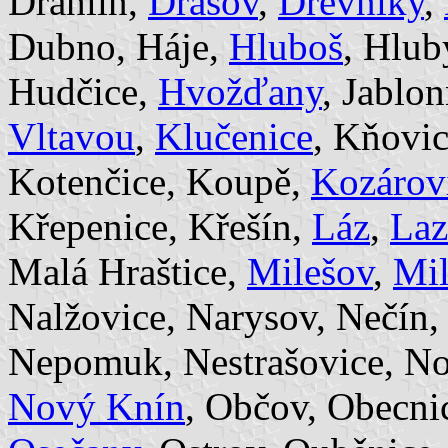
Drahlín,
Drásov
,
Drevníky
,
Dubno, Háje,
Hluboš
, Hlub
Hudčice,
Hvožďany
, Jablo
Vltavou
,
Klučenice
, Kňovi
Kotenčice, Koupě,
Kozárov
Křepenice, Křešín,
Láz
,
Laz
Malá Hraštice,
Milešov
,
Mil
Nalžovice, Narysov, Nečín
Nepomuk, Nestrašovice, No
Nový Knín
, Občov, Obecnic