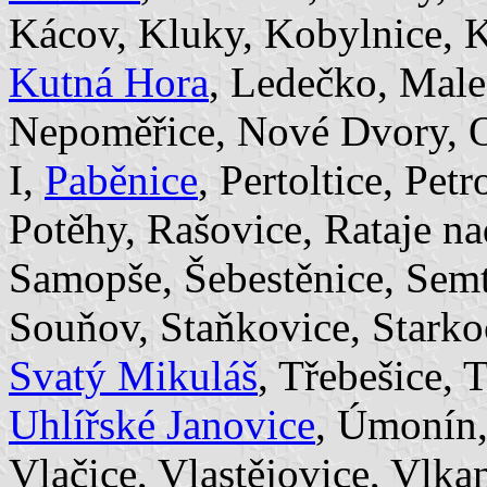
Kácov, Kluky, Kobylnice, K
Kutná Hora
, Ledečko, Mal
Nepoměřice, Nové Dvory, O
I,
Paběnice
, Pertoltice, Pet
Potěhy, Rašovice, Rataje n
Samopše, Šebestěnice, Semt
Souňov, Staňkovice, Starkoč
Svatý Mikuláš
, Třebešice, 
Uhlířské Janovice
, Úmonín,
Vlačice, Vlastějovice, Vlka