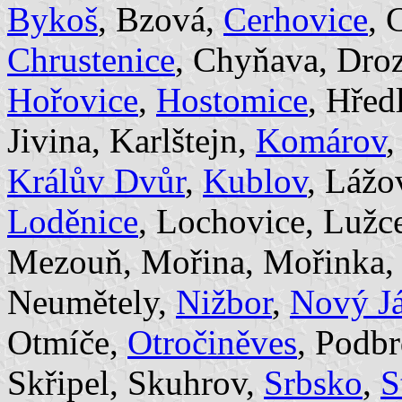
Bykoš
, Bzová,
Cerhovice
, 
Chrustenice
, Chyňava, Dro
Hořovice
,
Hostomice
, Hřed
Jivina, Karlštejn,
Komárov
Králův Dvůr
,
Kublov
, Lážo
Loděnice
, Lochovice, Lužc
Mezouň, Mořina, Mořinka, 
Neumětely,
Nižbor
,
Nový J
Otmíče,
Otročiněves
, Podb
Skřipel, Skuhrov,
Srbsko
,
S