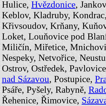
Hulice,
Hvězdonice
, Jankov
Keblov, Kladruby, Kondrac
Křivsoudov, Krňany, Kuňovi
Loket, Louňovice pod Blan
Miličín, Miřetice, Mnichov
Nespeky, Netvořice, Neust
Ostrov, Ostředek, Pavlovic
nad Sázavou
, Postupice,
Pr
Psáře, Pyšely, Rabyně,
Rado
Řehenice, Řimovice,
Sázav