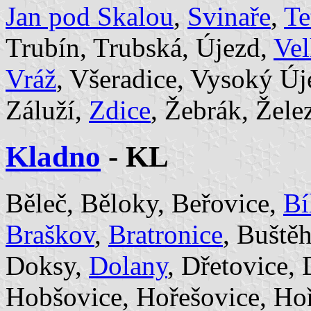
Jan pod Skalou
,
Svinaře
,
Te
Trubín, Trubská, Újezd,
Ve
Vráž
, Všeradice, Vysoký Ú
Záluží,
Zdice
, Žebrák, Žele
Kladno
- KL
Běleč, Běloky, Beřovice,
Bí
Braškov
,
Bratronice
, Buště
Doksy,
Dolany
, Dřetovice,
Hobšovice, Hořešovice, Ho