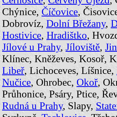
Chýnice,
Číčovice
, Čisovic
Dobrovíz,
Dolní Břežany
,
D
Hostivice
,
Hradištko
, Hvoz
Jílové u Prahy
,
Jíloviště
,
Ji
Klínec, Kněževes, Kosoř, K
Libeř
, Lichoceves, Líšnice,
Nučice
, Ohrobec,
Okoř
, Ok
Průhonice, Psáry, Ptice, Ře
Rudná u Prahy
, Slapy,
State