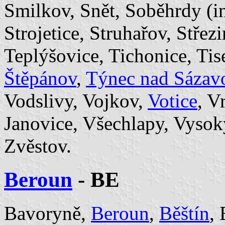
Smilkov, Snět, Soběhrdy (i
Strojetice, Struhařov, Střez
Teplýšovice, Tichonice, Ti
Štěpánov
,
Týnec nad Sázav
Vodslivy, Vojkov,
Votice
, V
Janovice, Všechlapy, Vysok
Zvěstov.
Beroun
- BE
Bavoryně,
Beroun
,
Běštín
,