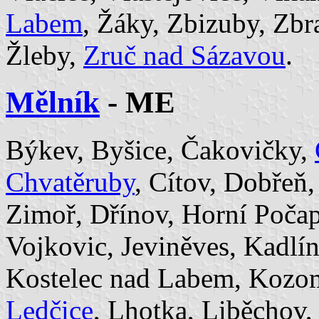
Labem
, Žáky, Zbizuby, Zbr
Žleby,
Zruč nad Sázavou
.
Mělník
- ME
Býkev, Byšice, Čakovičky,
Chvatěruby
, Cítov, Dobřeň
Zimoř, Dřínov, Horní Poča
Vojkovic, Jeviněves, Kadlí
Kostelec nad Labem, Kozo
Ledčice
, Lhotka, Liběchov