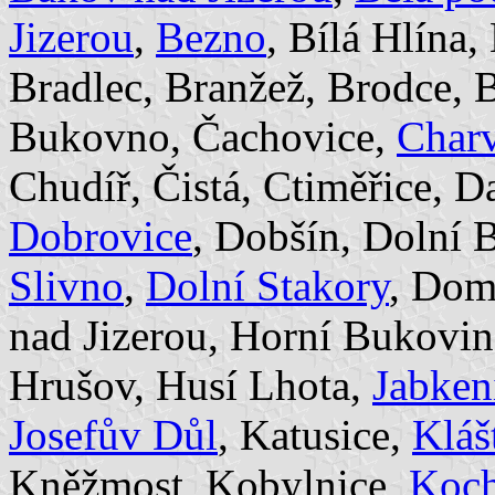
Jizerou
,
Bezno
, Bílá Hlína
Bradlec, Branžež, Brodce, B
Bukovno, Čachovice,
Charv
Chudíř, Čistá, Ctiměřice, D
Dobrovice
, Dobšín, Dolní 
Slivno
,
Dolní Stakory
, Dom
nad Jizerou, Horní Bukovi
Hrušov, Husí Lhota,
Jabken
Josefův Důl
, Katusice,
Kláš
Kněžmost, Kobylnice,
Koc