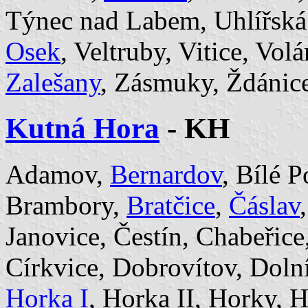
Týnec nad Labem, Uhlířská
Osek
, Veltruby, Vitice, Vol
Zalešany
, Zásmuky, Ždánice
Kutná Hora
- KH
Adamov,
Bernardov
, Bílé 
Brambory,
Bratčice
,
Čáslav
Janovice, Čestín, Chabeřice
Církvice, Dobrovítov, Doln
Horka I
, Horka II, Horky, H