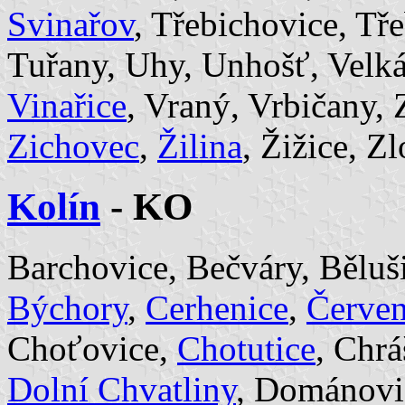
Svinařov
, Třebichovice, Tř
Tuřany, Uhy, Unhošť, Velká
Vinařice
, Vraný, Vrbičany, 
Zichovec
,
Žilina
, Žižice, Z
Kolín
- KO
Barchovice, Bečváry, Běluši
Býchory
,
Cerhenice
,
Červen
Choťovice,
Chotutice
, Chr
Dolní Chvatliny
, Dománovi