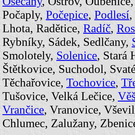
Osečany
, Ostrov, Ouběnice,
Počaply,
Počepice
,
Podlesí
Lhota, Radětice,
Radíč
,
Ros
Rybníky, Sádek, Sedlčany,
Smolotely,
Solenice
, Stará
Štětkovice, Suchodol, Svat
Těchařovice,
Tochovice
,
Tř
Tušovice, Velká Lečice,
Věš
Vrančice
, Vranovice, Vševi
Chlumec, Zalužany, Zbenic