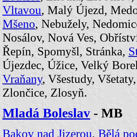
Vltavou
, Malý Újezd, Med
Mšeno
, Nebužely, Nedomic
Nosálov, Nová Ves, Obříství
Řepín, Spomyšl, Stránka,
S
Újezdec, Úžice, Velký Bore
Vraňany
, Všestudy, Všetaty
Zlončice, Zlosyň.
Mladá Boleslav
- MB
Bakov nad Jizerou
,
Bělá p