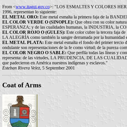
From <
www.itagui.gov.co
>: "LOS ESMALTES Y COLORES HERÁLDIC
1996, representan lo siguiente:
EL METAL ORO:
Este metal esmalta la primera faja de la BANDERA
EL COLOR VERDE O (SINOPLE):
Que obra con su color natural
ESPERANZA; y de las cualidades humanas, la INDUSTRIA, la
EL COLOR ROJO O (GULES):
Este color cubre la tercera faja
LA ALEGRÍA como también la sangre derramada por la humanidad en pos
EL METAL PLATA:
Este metal esmalta el fondo del primer tercio d
ondulante son representaciones de la fe como virtud; de la pureza co
EL COLOR NEGRO O SABLE:
Que perfila todas las líneas y c
representa: de las virtudes, LA PRUDENCIA, DE LAS CUALID
que padecieron en América nuestros indígenas y esclavos."
Esteban Rivera Velez
, 5 September 2001
Coat of Arms