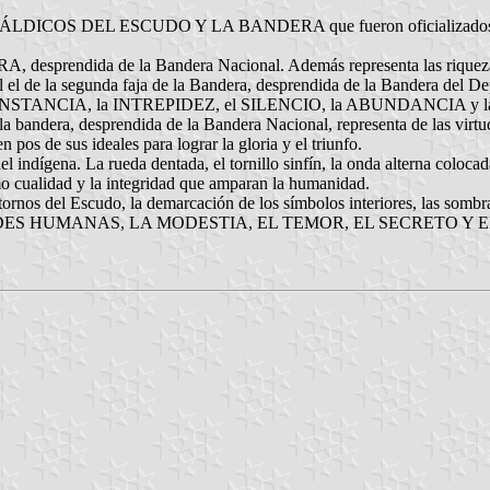
OS DEL ESCUDO Y LA BANDERA que fueron oficializados para e
, desprendida de la Bandera Nacional. Además representa las riquezas i
 el de la segunda faja de la Bandera, desprendida de la Bandera del Dep
 CONSTANCIA, la INTREPIDEZ, el SILENCIO, la ABUNDANCIA y 
 de la bandera, desprendida de la Bandera Nacional, representa de la
 de sus ideales para lograr la gloria y el triunfo.
el indígena. La rueda dentada, el tornillo sinfín, la onda alterna coloca
mo cualidad y la integridad que amparan la humanidad.
ontornos del Escudo, la demarcación de los símbolos interiores, las s
ADES HUMANAS, LA MODESTIA, EL TEMOR, EL SECRETO Y EL DESIN