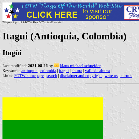
This page is part of © FOTW Flags Of The World website
Itagui (Antioquia, Colombia)
Itagüí
Last modified:
2021-08-26
by
klaus-michael schneider
Keywords:
antioquia
|
colombia
|
itagui
|
aburra
|
valle de aburra
|
Links:
FOTW homepage
|
search
|
disclaimer and copyright
|
write us
|
mirrors