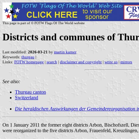
This page is part of © FOTW Flags Of The World website
Districts and communes of Thur
Last modified:
2026-03-21
by
martin karner
Keywords:
thurgau
|
Links:
FOTW homepage
|
search
|
disclaimer and copyright
|
write us
|
mirrors
See also:
Thurgau canton
Switzerland
Die heraldischen Auswirkungen der Gemeindereorganisation 
On 1 January 2011 the former eight districts Arbon, Bischofszell, D
were reorganized to the five districts Arbon, Frauenfeld, Kreuzling