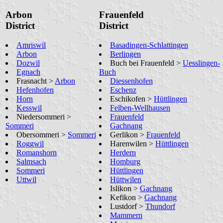
Arbon
Frauenfeld
District
District
Amriswil
Basadingen-Schlattingen
Arbon
Berlingen
Dozwil
Buch bei Frauenfeld >
Uesslingen-
Egnach
Buch
Frasnacht >
Arbon
Diessenhofen
Hefenhofen
Eschenz
Horn
Eschikofen >
Hüttlingen
Kesswil
Felben-Wellhausen
Niedersommeri >
Frauenfeld
Sommeri
Gachnang
Obersommeri >
Sommeri
Gerlikon >
Frauenfeld
Roggwil
Harenwilen >
Hüttlingen
Romanshorn
Herdern
Salmsach
Homburg
Sommeri
Hüttlingen
Uttwil
Hüttwilen
Islikon >
Gachnang
Kefikon >
Gachnang
Lustdorf >
Thundorf
Mammern