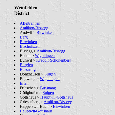
Weinfelden
District
Affeltrangen
Amlikon-Bissegg
Andwil >
Birwinken
Berg
Birwinken
Bischofszell
Bissegg >
Amlikon-Bissegg
Bonau >
Wigoltingen
Buhwil >
Kradolf-Schönenberg
Bürglen
Bussnang
Donzhausen >
Sulgen
Engwang >
Wigoltingen
Erlen
Friltschen >
Bussnang
Götighofen >
Sulgen
Gottshaus >
Hauptwil-Gottshaus
Griesenberg >
Amlikon-Bissegg
Happerswil-Buch >
Birwinken
Hauptwil-Gottshaus