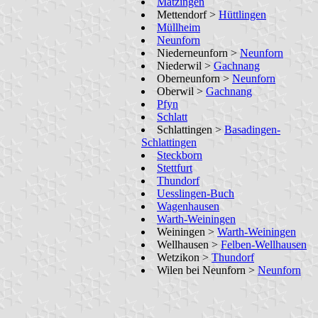
Matzingen
Mettendorf >
Hüttlingen
Müllheim
Neunforn
Niederneunforn >
Neunforn
Niederwil >
Gachnang
Oberneunforn >
Neunforn
Oberwil >
Gachnang
Pfyn
Schlatt
Schlattingen >
Basadingen-
Schlattingen
Steckborn
Stettfurt
Thundorf
Uesslingen-Buch
Wagenhausen
Warth-Weiningen
Weiningen >
Warth-Weiningen
Wellhausen >
Felben-Wellhausen
Wetzikon >
Thundorf
Wilen bei Neunforn >
Neunforn