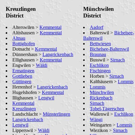
Kreuzlingen
Münchwilen
District
District
Alterswilen >
Kemmental
Aadorf
Altishausen >
Kemmental
Balterswil >
Bichelsee-
Altnau
Balterswil
Bottighofen
Bettwiesen
Dotnacht >
Kemmental
Bichelsee-Balterswil
Dünnershaus >
Langrickenbach
Braunau
Ellighausen >
Kemmental
Busswil >
Sirnach
Engwilen >
Wäldi
Eschlikon
Ermatingen
Fischingen
Gottlieben
Horben >
Sirnach
Güttingen
Kalthäusern >
Lommis
Herrenhof >
Langrickenbach
Lommis
Hugelshofen >
Kemmental
Münchwilen
Illighausen >
Lengwil
Rickenbach
Kemmental
Sirnach
Kreuzlingen
Tobel-Tägerschen
Landschlacht >
Münsterlingen
Wallenwil >
Eschlikon
Langrickenbach
Wängi
Lengwil
Weingarten >
Lommis
Lipperswil >
Wäldi
Wiezikon >
Sirnach