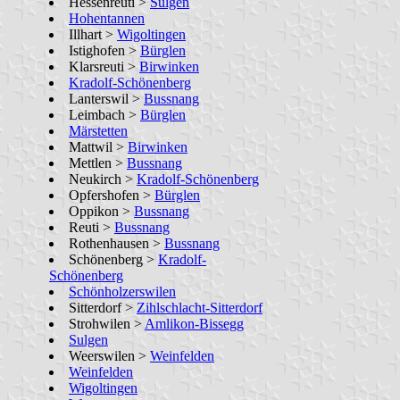
Hessenreuti >
Sulgen
Hohentannen
Illhart >
Wigoltingen
Istighofen >
Bürglen
Klarsreuti >
Birwinken
Kradolf-Schönenberg
Lanterswil >
Bussnang
Leimbach >
Bürglen
Märstetten
Mattwil >
Birwinken
Mettlen >
Bussnang
Neukirch >
Kradolf-Schönenberg
Opfershofen >
Bürglen
Oppikon >
Bussnang
Reuti >
Bussnang
Rothenhausen >
Bussnang
Schönenberg >
Kradolf-
Schönenberg
Schönholzerswilen
Sitterdorf >
Zihlschlacht-Sitterdorf
Strohwilen >
Amlikon-Bissegg
Sulgen
Weerswilen >
Weinfelden
Weinfelden
Wigoltingen