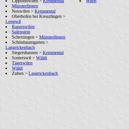
Lippoldswilen >
Kemmental
Wilen
Münsterlingen
Neuwilen >
Kemmental
Oberhofen bei Kreuzlingen >
Lengwil
Raperswilen
Salenstein
Scherzingen >
Münsterlingen
Schönbaumgarten >
Langrickenbach
Siegershausen >
Kemmental
Sonterswil >
Wäldi
Tägerwilen
Wäldi
Zuben >
Langrickenbach