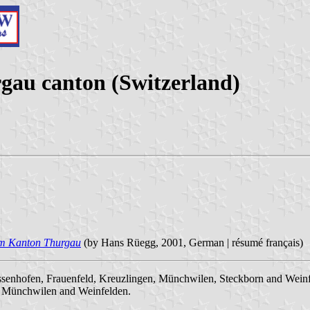
gau canton (Switzerland)
im Kanton Thurgau
(by Hans Rüegg, 2001, German | résumé français)
iessenhofen, Frauenfeld, Kreuzlingen, Münchwilen, Steckborn and Wein
en, Münchwilen and Weinfelden.