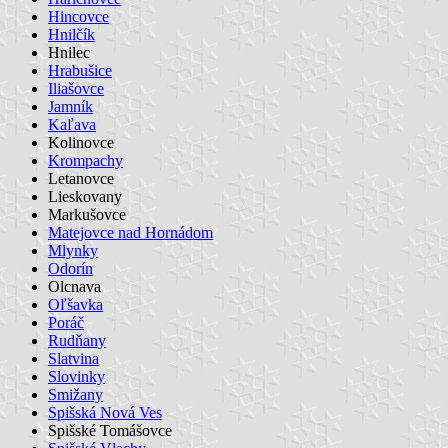
Hincovce
Hnilčík
Hnilec
Hrabušice
Iliašovce
Jamník
Kaľava
Kolinovce
Krompachy
Letanovce
Lieskovany
Markušovce
Matejovce nad Hornádom
Mlynky
Odorín
Olcnava
Oľšavka
Poráč
Rudňany
Slatvina
Slovinky
Smižany
Spišská Nová Ves
Spišské Tomášovce