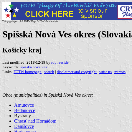
This page is part of © FOTW Flags Of The World website
Spišská Nová Ves okres (Slovaki
Košický kraj
Last modified:
2018-12-19
by
rob raeside
Keywords:
spisska nova ves
|
Links:
FOTW homepage
|
search
|
disclaimer and copyright
|
write us
|
mirrors
Obce (municipalities) in Spišská Nová Ves okres:
Arnutovce
Betlanovce
Bystrany
Chrasť nad Hornádom
Danišovce
Harichovce