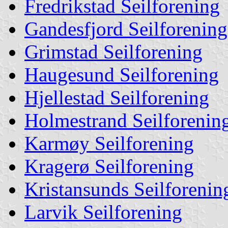
Fredrikstad Seilforening
Gandesfjord Seilforening
Grimstad Seilforening
Haugesund Seilforening
Hjellestad Seilforening
Holmestrand Seilforenin
Karmøy Seilforening
Kragerø Seilforening
Kristansunds Seilforenin
Larvik Seilforening