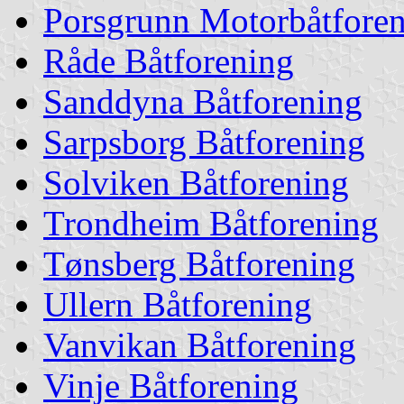
Porsgrunn Motorbåtfore
Råde Båtforening
Sanddyna Båtforening
Sarpsborg Båtforening
Solviken Båtforening
Trondheim Båtforening
Tønsberg Båtforening
Ullern Båtforening
Vanvikan Båtforening
Vinje Båtforening