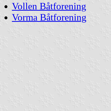
Vollen Båtforening
Vorma Båtforening