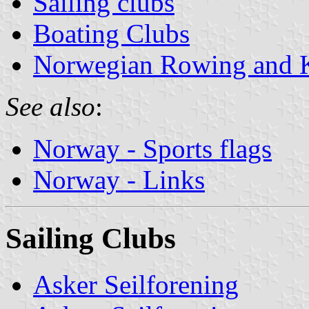
Sailing clubs
Boating Clubs
Norwegian Rowing and 
See also
:
Norway - Sports flags
Norway - Links
Sailing Clubs
Asker Seilforening