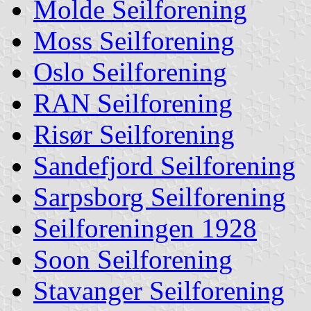
Molde Seilforening
Moss Seilforening
Oslo Seilforening
RAN Seilforening
Risør Seilforening
Sandefjord Seilforening
Sarpsborg Seilforening
Seilforeningen 1928
Soon Seilforening
Stavanger Seilforening