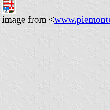
image from <
www.piemonte