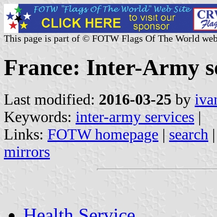
This page is part of © FOTW Flags Of The World web
France: Inter-Army se
Last modified:
2016-03-25
by
iva
Keywords:
inter-army services
|
Links:
FOTW homepage
|
search
mirrors
Health Service