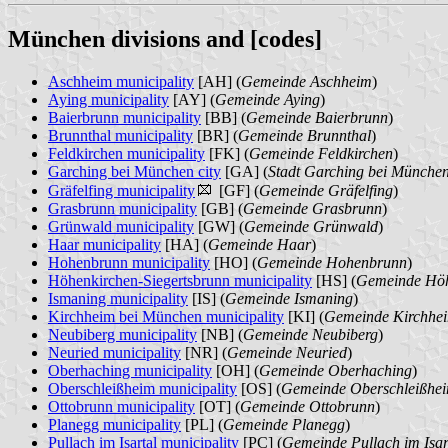
München divisions and [codes]
Aschheim municipality
[AH] (
Gemeinde Aschheim
)
Aying municipality
[AY] (
Gemeinde Aying
)
Baierbrunn municipality
[BB] (
Gemeinde Baierbrunn
)
Brunnthal municipality
[BR] (
Gemeinde Brunnthal
)
Feldkirchen municipality
[FK] (
Gemeinde Feldkirchen
)
Garching bei München city
[GA] (
Stadt Garching bei Münche
Gräfelfing municipality
[GF] (
Gemeinde Gräfelfing
)
Grasbrunn municipality
[GB] (
Gemeinde Grasbrunn
)
Grünwald municipality
[GW] (
Gemeinde Grünwald
)
Haar municipality
[HA] (
Gemeinde Haar
)
Hohenbrunn municipality
[HO] (
Gemeinde Hohenbrunn
)
Höhenkirchen-Siegertsbrunn municipality
[HS] (
Gemeinde Höh
Ismaning municipality
[IS] (
Gemeinde Ismaning
)
Kirchheim bei München municipality
[KI] (
Gemeinde Kirchhe
Neubiberg municipality
[NB] (
Gemeinde Neubiberg
)
Neuried municipality
[NR] (
Gemeinde Neuried
)
Oberhaching municipality
[OH] (
Gemeinde Oberhaching
)
Oberschleißheim municipality
[OS] (
Gemeinde Oberschleißhe
Ottobrunn municipality
[OT] (
Gemeinde Ottobrunn
)
Planegg municipality
[PL] (
Gemeinde Planegg
)
Pullach im Isartal municipality
[PC] (
Gemeinde Pullach im Isar