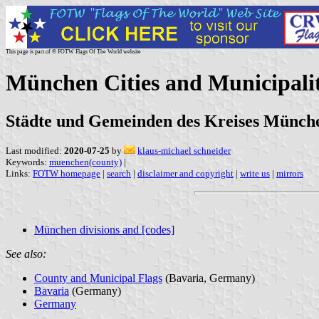
This page is part of © FOTW Flags Of The World website
München Cities and Municipali
Städte und Gemeinden des Kreises Münch
Last modified:
2020-07-25
by
klaus-michael schneider
Keywords:
muenchen(county)
|
Links:
FOTW homepage
|
search
|
disclaimer and copyright
|
write us
|
mirrors
München divisions and [codes]
See also:
County and Municipal Flags
(Bavaria, Germany)
Bavaria
(Germany)
Germany