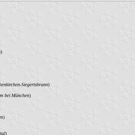
n
)
enkirchen-Siegertsbrunn
)
im bei München
)
im
)
tal
)