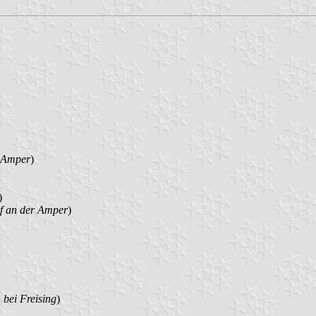
 Amper
)
)
f an der Amper
)
bei Freising
)