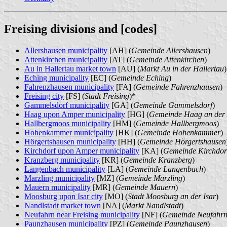
Freising divisions and [codes]
Allershausen municipality
[AH] (
Gemeinde Allershausen
)
Attenkirchen municipality
[AT] (
Gemeinde Attenkirchen
)
Au in Hallertau market town
[AU] (
Markt Au in der Hallertau
)
Eching municipality
[EC] (
Gemeinde Eching
)
Fahrenzhausen municipality
[FA] (
Gemeinde Fahrenzhausen
)
Freising city
[FS] (
Stadt Freising
)*
Gammelsdorf municipality
[GA] (
Gemeinde Gammelsdorf
)
Haag upon Amper municipality
[HG] (
Gemeinde Haag an der
Hallbergmoos municipality
[HM] (
Gemeinde Hallbergmoos
)
Hohenkammer municipality
[HK] (
Gemeinde Hohenkammer
)
Hörgertshausen municipality
[HH] (
Gemeinde Hörgertshausen
Kirchdorf upon Amper municipality
[KA] (
Gemeinde Kirchdor
Kranzberg municipality
[KR] (
Gemeinde Kranzberg
)
Langenbach municipality
[LA] (
Gemeinde Langenbach
)
Marzling municipality
[MZ] (
Gemeinde Marzling
)
Mauern municipality
[MR] (
Gemeinde Mauern
)
Moosburg upon Isar city
[MO] (
Stadt Moosburg an der Isar
)
Nandlstadt market town
[NA] (
Markt Nandlstadt
)
Neufahrn near Freising municipality
[NF] (
Gemeinde Neufahrn 
Paunzhausen municipality
[PZ] (
Gemeinde Paunzhausen
)