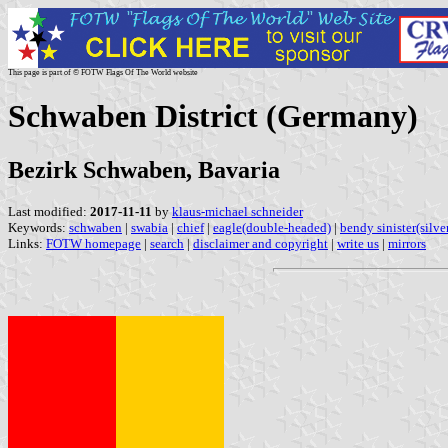
This page is part of © FOTW Flags Of The World website
Schwaben District (Germany)
Bezirk Schwaben, Bavaria
Last modified:
2017-11-11
by
klaus-michael schneider
Keywords:
schwaben
|
swabia
|
chief
|
eagle(double-headed)
|
bendy sinister(silve
Links:
FOTW homepage
|
search
|
disclaimer and copyright
|
write us
|
mirrors