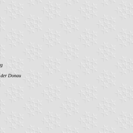
rg
n der Donau