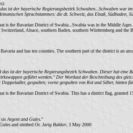
s):
 das ist der bayerische Regierungsbezirk Schwaben...Schwaben war im 
lemanischen Sprachstammes: die dt. Schweiz, das Elsaß, Südbaden, S
 that is the Bavarian District of Swabia...Swabia was in the Middle Ages
f Switzerland, Alsace, southern Baden, southern Württemberg and the B
varia and has ten counties. The southern part of the district is an area
nd das ist der bayerische Regierungsbezirk Schwaben. Dieser hat eine 
ezirkswappen geführt werden." Der Wortlaut der Beschreibung des glei
Doppeladler, gespalten; vorne gespalten von Rot und Silber, hinten fün
that is the Bavarian District of Swabia. This has a district flag, grante
f six Argent and Gules.
"
d Gules and nimbed Or.
Jarig Bakker
, 3 May 2000