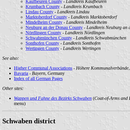
Kaufbeuren County
-
Landkreis Kaufbeuren
Krumbach County
-
Landkreis Krumbach
Lindau County
-
Landkreis Lindau
Marktoberdorf County
-
Landkreis Marktoberdorf
Mindelheim County
-
Landkreis Mindelheim
Neuburg an der Donau County
-
Landkreis Neuburg an 
Nördlingen County
-
Landkreis Nördlingen
Schwabmünchen County
-
Landkreis Schwabmünchen
Sonthofen County
-
Landkreis Sonthofen
Wertingen County
-
Landkreis Wertingen
See also:
Higher Communal Associations
-
Höhere Kommunalverbände
Bavaria
-
Bayern
, Germany
Index of all German Pages
Other sites:
Wappen und Fahne des Bezirks Schwaben
(
Coat-of-Arms and F
menu)
Schwaben district