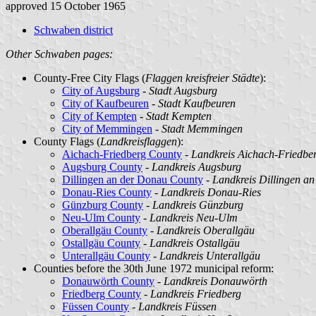
approved 15 October 1965
Schwaben district
Other Schwaben pages:
County-Free City Flags (
Flaggen kreisfreier Städte
):
City of Augsburg
-
Stadt Augsburg
City of Kaufbeuren
-
Stadt Kaufbeuren
City of Kempten
-
Stadt Kempten
City of Memmingen
-
Stadt Memmingen
County Flags (
Landkreisflaggen
):
Aichach-Friedberg County
-
Landkreis Aichach-Friedbe
Augsburg County
-
Landkreis Augsburg
Dillingen an der Donau County
-
Landkreis Dillingen a
Donau-Ries County
-
Landkreis Donau-Ries
Günzburg County
-
Landkreis Günzburg
Neu-Ulm County
-
Landkreis Neu-Ulm
Oberallgäu County
-
Landkreis Oberallgäu
Ostallgäu County
-
Landkreis Ostallgäu
Unterallgäu County
-
Landkreis Unterallgäu
Counties before the 30th June 1972 municipal reform:
Donauwörth County
-
Landkreis Donauwörth
Friedberg County
-
Landkreis Friedberg
Füssen County
-
Landkreis Füssen