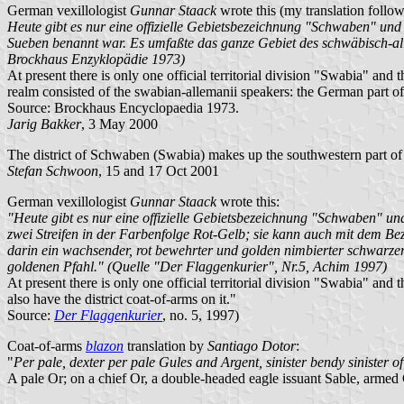
German vexillologist
Gunnar Staack
wrote this (my translation follow
Heute gibt es nur eine offizielle Gebietsbezeichnung "Schwaben" und
Sueben benannt war. Es umfaßte das ganze Gebiet des schwäbisch-al
Brockhaus Enzyklopädie 1973)
At present there is only one official territorial division "Swabia" and
realm consisted of the swabian-allemanii speakers: the German part o
Source: Brockhaus Encyclopaedia 1973.
Jarig Bakker
, 3 May 2000
The district of Schwaben (Swabia) makes up the southwestern part of Ba
Stefan Schwoon
, 15 and 17 Oct 2001
German vexillologist
Gunnar Staack
wrote this:
"Heute gibt es nur eine offizielle Gebietsbezeichnung "Schwaben" u
zwei Streifen in der Farbenfolge Rot-Gelb; sie kann auch mit dem B
darin ein wachsender, rot bewehrter und golden nimbierter schwarzer 
goldenen Pfahl." (Quelle "Der Flaggenkurier", Nr.5, Achim 1997)
At present there is only one official territorial division "Swabia" and 
also have the district coat-of-arms on it."
Source:
Der Flaggenkurier
, no. 5, 1997)
Coat-of-arms
blazon
translation by
Santiago Dotor
:
"
Per pale, dexter per pale Gules and Argent, sinister bendy sinister o
A pale Or; on a chief Or, a double-headed eagle issuant Sable, arme