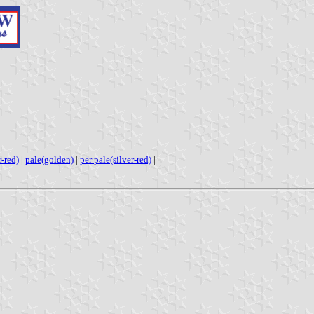
r-red)
|
pale(golden)
|
per pale(silver-red)
|