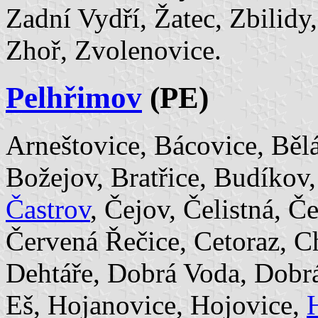
Zadní Vydří, Žatec, Zbilidy
Zhoř, Zvolenovice.
Pelhřimov
(PE)
Arneštovice, Bácovice, Bělá
Božejov, Bratřice, Budíkov,
Častrov
, Čejov, Čelistná, Č
Červená Řečice, Cetoraz, C
Dehtáře, Dobrá Voda, Dobr
Eš, Hojanovice, Hojovice,