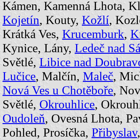
Kámen, Kamenná Lhota, Kl
Kojetín
, Kouty,
Kožlí
, Kozl
Krátká Ves,
Krucemburk
,
K
Kynice, Lány,
Ledeč nad S
Světlé,
Libice nad Doubrav
Lučice
, Malčín,
Maleč
, Mic
Nová Ves u Chotěboře
, Nov
Světlé,
Okrouhlice
, Okrouhl
Oudoleň
, Ovesná Lhota, Pa
Pohled, Prosíčka,
Přibyslav