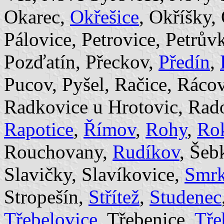
Okarec,
Okřešice
, Okříšky,
Pálovice, Petrovice, Petrův
Pozďatín, Přeckov,
Předín
,
Pucov, Pyšel, Račice, Ráco
Radkovice u Hrotovic, Rad
Rapotice
,
Římov
,
Rohy
,
Rok
Rouchovany,
Rudíkov
, Šeb
Slavičky, Slavíkovice,
Smr
Stropešín,
Střítež
,
Studenec
Třebelovice
, Třebenice,
Tře