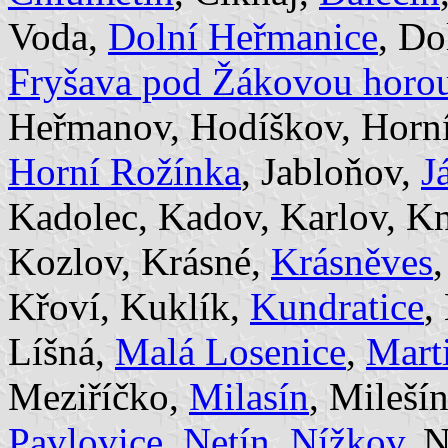
Voda,
Dolní Heřmanice
, Do
Fryšava pod Žákovou horo
Heřmanov, Hodíškov, Horní
Horní Rožínka
, Jabloňov,
J
Kadolec, Kadov, Karlov, Kn
Kozlov, Krásné,
Krásněves
Křoví, Kuklík,
Kundratice
,
Líšná,
Malá Losenice
,
Mart
Meziříčko,
Milasín
, Mileší
Pavlovice
,
Netín
,
Nížkov
, 