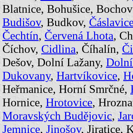
Blatnice, Bohušice, Bochov
Budišov
, Budkov,
Čáslavic
Čechtín
,
Červená Lhota
, Ch
Číchov,
Cidlina
, Číhalín,
Č
Dešov, Dolní Lažany,
Dolní
Dukovany
,
Hartvíkovice
,
He
Heřmanice, Horní Smrčné,
Hornice,
Hrotovice
, Hrozna
Moravských Budějovic
,
Ja
Jemnice
,
Jinošov
, Jiratice