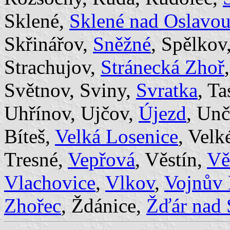
Sklené,
Sklené nad Oslavo
Skřinářov,
Sněžné
, Spělkov
Strachujov,
Stránecká Zhoř
Světnov, Sviny,
Svratka
, T
Uhřínov, Ujčov,
Újezd
, Unč
Bíteš,
Velká Losenice
, Velk
Tresné,
Vepřová
, Věstín,
Vě
Vlachovice
,
Vlkov
,
Vojnův 
Zhořec
, Ždánice,
Žďár nad 