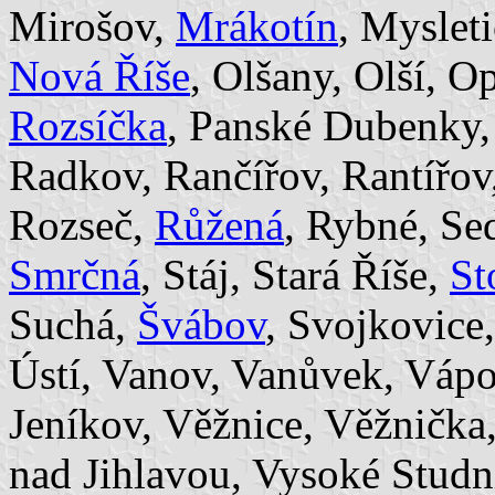
Mirošov,
Mrákotín
, Myslet
Nová Říše
, Olšany, Olší, O
Rozsíčka
, Panské Dubenky
Radkov, Rančířov, Rantířov
Rozseč,
Růžená
, Rybné, Se
Smrčná
, Stáj, Stará Říše,
St
Suchá,
Švábov
, Svojkovice
Ústí, Vanov, Vanůvek, Vápo
Jeníkov, Věžnice, Věžnička,
nad Jihlavou, Vysoké Studn