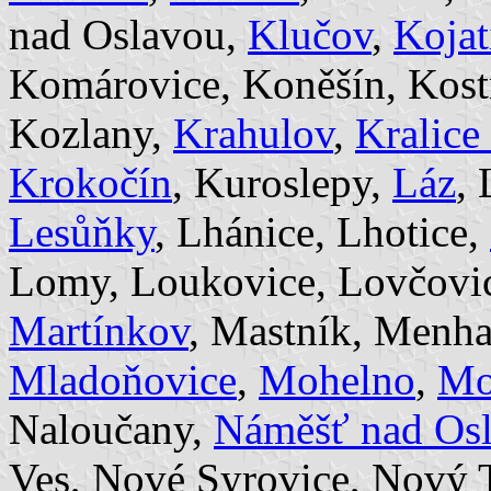
nad Oslavou,
Klučov
,
Kojat
Komárovice, Koněšín, Kost
Kozlany,
Krahulov
,
Kralice
Krokočín
, Kuroslepy,
Láz
,
Lesůňky
, Lhánice, Lhotice,
Lomy, Loukovice, Lovčovi
Martínkov
, Mastník, Menha
Mladoňovice
,
Mohelno
,
Mo
Naloučany,
Náměšť nad Os
Ves, Nové Syrovice, Nový 