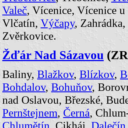
Valeč
, Vícenice, Vícenice 
Vlčatín,
Výčapy
, Zahrádka,
Zvěrkovice.
Žďár Nad Sázavou
(ZR
Baliny,
Blažkov
,
Blízkov
,
B
Bohdalov
,
Bohuňov
, Borov
nad Oslavou, Březské, Bud
Pernštejnem
,
Černá
, Chlum
Chlumětín
, Cikháj,
Dalečín