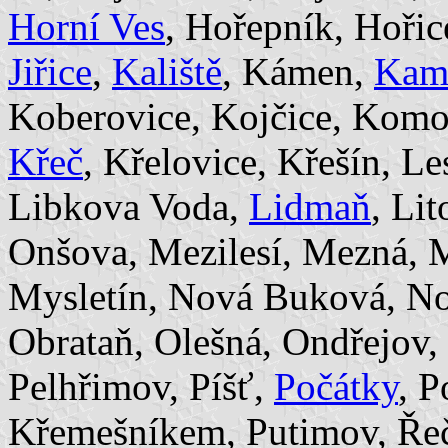
Horní Ves
, Hořepník, Hořic
Jiřice
,
Kaliště
, Kámen,
Kame
Koberovice, Kojčice, Komo
Křeč
, Křelovice, Křešín, L
Libkova Voda,
Lidmaň
, Li
Onšova, Mezilesí, Mezná, 
Mysletín, Nová Buková, N
Obrataň, Olešná, Ondřejov
Pelhřimov, Píšť,
Počátky
, P
Křemešníkem, Putimov, Řeč