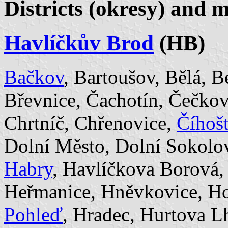
Districts (okresy) and m
Havlíčkův Brod
(HB)
Bačkov
, Bartoušov, Bělá, 
Břevnice, Čachotín, Čečkov
Chrtníč, Chřenovice,
Číhoš
Dolní Město, Dolní Sokolo
Habry
, Havlíčkova Borová
Heřmanice, Hněvkovice, Ho
Pohleď
, Hradec, Hurtova Lh