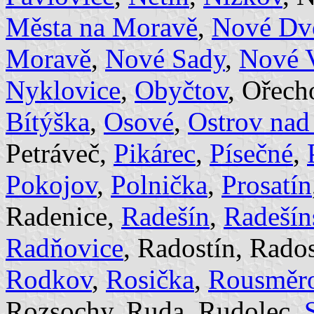
Města na Moravě
,
Nové Dv
Moravě
,
Nové Sady
,
Nové V
Nyklovice
,
Obyčtov
, Ořech
Bítýška
,
Osové
,
Ostrov nad
Petráveč,
Pikárec
,
Písečné
,
Pokojov
,
Polnička
,
Prosatín
Radenice,
Radešín
,
Radešín
Radňovice
, Radostín, Rado
Rodkov
,
Rosička
,
Rousměr
Rozsochy, Ruda, Rudolec,