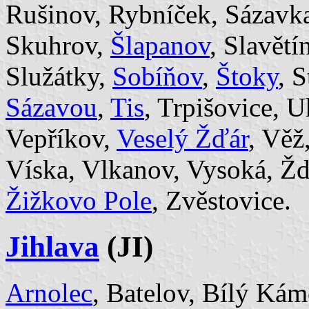
Rušinov, Rybníček, Sázavka
Skuhrov,
Šlapanov
, Slavětí
Služátky,
Sobíňov
,
Štoky
, 
Sázavou
,
Tis
, Trpišovice, 
Vepříkov,
Veselý Žďár
, Věž
Víska, Vlkanov, Vysoká, Žd
Žižkovo Pole
, Zvěstovice.
Jihlava
(JI)
Arnolec
, Batelov, Bílý Kám