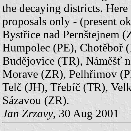
the decaying districts. Here 
proposals only - (present ok
Bystřice nad Pernštejnem (
Humpolec (PE), Chotěboř (H
Budějovice (TR), Náměšť n
Morave (ZR), Pelhřimov (P
Telč (JH), Třebíč (TR), Vel
Sázavou (ZR).
Jan Zrzavy
, 30 Aug 2001