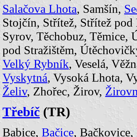
Salačova Lhota
, Samšín,
Se
Stojčín, Střítež, Střítež p
Syrov, Těchobuz, Těmice, Ú
pod Stražištěm, Útěchovičk
Velký Rybník
, Veselá, Věžn
Vyskytná
, Vysoká Lhota, Vy
Želiv
, Zhořec, Žirov,
Žirovn
Třebíč
(TR)
Babice,
Bačice
, Bačkovice,