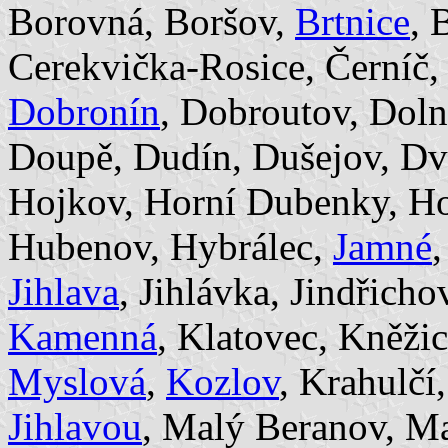
Borovná, Boršov,
Brtnice
, 
Cerekvička-Rosice, Černíč,
Dobronín
, Dobroutov, Doln
Doupě, Dudín, Dušejov, Dv
Hojkov, Horní Dubenky, Ho
Hubenov, Hybrálec,
Jamné
,
Jihlava
, Jihlávka, Jindřicho
Kamenná
, Klatovec, Kněžic
Myslová
,
Kozlov
, Krahulčí
Jihlavou
, Malý Beranov, Ma