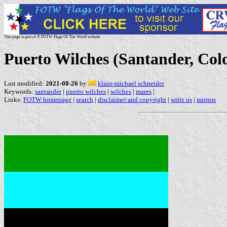
This page is part of © FOTW Flags Of The World website
Puerto Wilches (Santander, Col
Last modified:
2021-08-26
by
klaus-michael schneider
Keywords:
santander
|
puerto wilches
|
wilches
|
mares
|
Links:
FOTW homepage
|
search
|
disclaimer and copyright
|
write us
|
mirrors