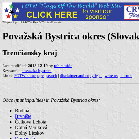
This page is part of © FOTW Flags Of The World website
Považská Bystrica okres (Slovak
Trenčiansky kraj
Last modified:
2018-12-19
by
rob raeside
Keywords:
povazska bystrica
|
Links:
FOTW homepage
|
search
|
disclaimer and copyright
|
write us
|
mirrors
Obce (municipalities) in Považská Bystrica okres:
Bodiná
Brvnište
Čelkova Lehota
Dolná Mariková
Dolný Lieskov
Domaniža