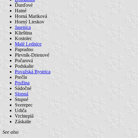
Ďurďové
Hatné
Horná Mariková
Horný Lieskov
Jasenica
Klieština
Kostolec
Malé Lednice
Papradno
Plevník-Drienové
Počarová
Podskalie
Považská Bystrica
Prečín
Pružina
Sádočné
Slopná
Stupné
Sverepec
Udiča
Vrchteplá
Záskalie
See also