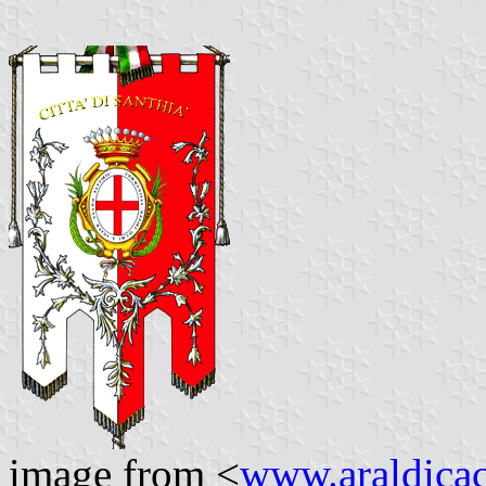
image from <
www.araldicaci