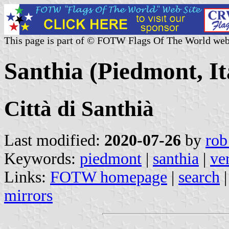
This page is part of © FOTW Flags Of The World web
Santhia (Piedmont, It
Città di Santhià
Last modified:
2020-07-26
by
rob
Keywords:
piedmont
|
santhia
|
ver
Links:
FOTW homepage
|
search
mirrors