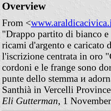
Overview
From <
www.araldicacivica.i
"Drappo partito di bianco e
ricami d'argento e caricato
l'iscrizione centrata in or
cordoni e le frange sono dor
punte dello stemma и ador
Santhià in Vercelli Provinc
Eli Gutterman
, 1 Novembe