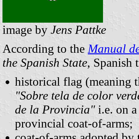
image by
Jens Pattke
According to the
Manual de
the Spanish State
, Spanish 
historical flag (meaning 
"Sobre tela de color ver
de la Provincia"
i.e. on a
provincial coat-of-arms;
coat-of-arms adopted by