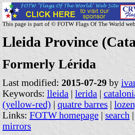
This page is part of © FOTW Flags Of The World web
Lleida Province (Cata
Formerly Lérida
Last modified:
2015-07-29
by
iva
Keywords:
lleida
|
lerida
|
cataloni
(yellow-red)
|
quatre barres
|
lozen
Links:
FOTW homepage
|
search
mirrors