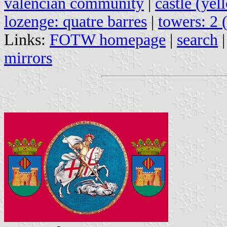
valencian community
|
castle (yel
lozenge: quatre barres
|
towers: 2 
Links:
FOTW homepage
|
search
mirrors