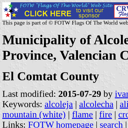
This page is part of © FOTW Flags Of The World web
Municipality of Alcole
Province, Valencian 
El Comtat County
Last modified:
2015-07-29
by
iva
Keywords:
alcoleja
|
alcolecha
|
al
mountain (white)
|
flame
|
fire
|
cr
Links:
FOTW homepage
|
search