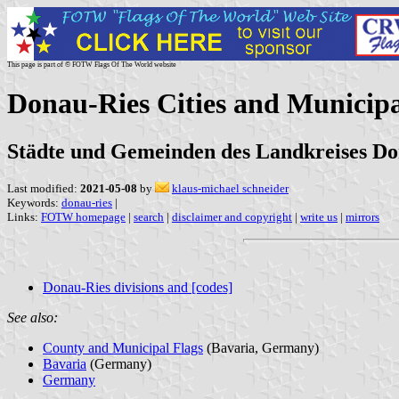
This page is part of © FOTW Flags Of The World website
Donau-Ries Cities and Municipa
Städte und Gemeinden des Landkreises Do
Last modified:
2021-05-08
by
klaus-michael schneider
Keywords:
donau-ries
|
Links:
FOTW homepage
|
search
|
disclaimer and copyright
|
write us
|
mirrors
Donau-Ries divisions and [codes]
See also:
County and Municipal Flags
(Bavaria, Germany)
Bavaria
(Germany)
Germany