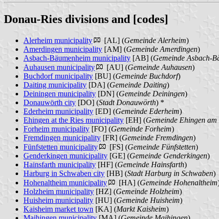
Donau-Ries divisions and [codes]
Alerheim municipality
[AL] (
Gemeinde Alerheim
)
Amerdingen municipality
[AM] (
Gemeinde Amerdingen
)
Asbach-Bäumenheim municipality
[AB] (
Gemeinde Asbach-B
Auhausen municipality
[AU] (
Gemeinde Auhausen
)
Buchdorf municipality
[BU] (
Gemeinde Buchdorf
)
Daiting municipality
[DA] (
Gemeinde Daiting
)
Deiningen municipality
[DN] (
Gemeinde Deiningen
)
Donauwörth city
[DO] (
Stadt Donauwörth
) *
Ederheim municipality
[ED] (
Gemeinde Ederheim
)
Ehingen at the Ries municipality
[EH] (
Gemeinde Ehingen am 
Forheim municipality
[FO] (
Gemeinde Forheim
)
Fremdingen municipality
[FR] (
Gemeinde Fremdingen
)
Fünfstetten municipality
[FS] (
Gemeinde Fünfstetten
)
Genderkingen municipality
[GE] (
Gemeinde Genderkingen
)
Hainsfarth municipality
[HF] (
Gemeinde Hainsfarth
)
Harburg in Schwaben city
[HB] (
Stadt Harburg in Schwaben
)
Hohenaltheim municipality
[HA] (
Gemeinde Hohenaltheim
Holzheim municipality
[HZ] (
Gemeinde Holzheim
)
Huisheim municipality
[HU] (
Gemeinde Huisheim
)
Kaisheim market town
[KA] (
Markt Kaisheim
)
Maihingen municipality
[MA] (
Gemeinde Maihingen
)