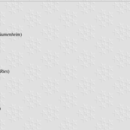
äumenheim
)
Ries
)
)