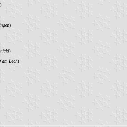
)
ingen
)
nfeld
)
f am Lech
)