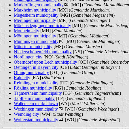
Marktoffingen municipality
[MO] (
Gemeinde Marktoffingen
Marxheim municipality
[MX] (
Gemeinde Marxheim
)
Megesheim municipality
[MG] (
Gemeinde Megesheim
)
Mertingen municipality
[MR] (
Gemeinde Mertingen
)
Mönchsdeggingen municipality
[MD] (
Gemeinde Mönchsdegg
Monheim city
[MH] (
Stadt Monheim
)
Möttingen municipality
[MT] (
Gemeinde Möttingen
)
Munningen municipality
[MU] (
Gemeinde Munningen
)
Münster municipality
[MS] (
Gemeinde Münster
)
Niederschönenfeld municipality
[NS] (
Gemeinde Niederschöne
Nördlingen city
[NO] (
Stadt Nördlingen
)
Oberndorf upon Lech municipality
[OD] (
Gemeinde Oberndor
Oettingen in Bayern city
[OE] (
Stadt Oettingen in Bayern
)
Otting municipality
[OT] (
Gemeinde Otting
)
Rain city
[RA] (
Stadt Rain
)
Reimlingen municipality
[RE] (
Gemeinde Reimlingen
)
Rögling municipality
[RG] (
Gemeinde Rögling
)
Tagmersheim municipality
[TG] (
Gemeinde Tagmersheim
)
Tapfheim municipality
[TP] (
Gemeinde Tapfheim
)
Wallerstein market town
[WA] (
Markt Wallerstein
)
Wechingen municipality
[WC] (
Gemeinde Wechingen
)
Wemding city
[WM] (
Stadt Wemding
)
Wolferstadt municipality
[WO] (
Gemeinde Wolferstadt
)