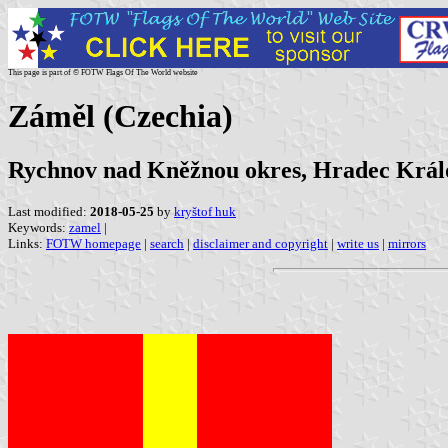
This page is part of © FOTW Flags Of The World website
Záměl (Czechia)
Rychnov nad Kněžnou okres, Hradec Král
Last modified:
2018-05-25
by
kryštof huk
Keywords:
zamel
|
Links:
FOTW homepage
|
search
|
disclaimer and copyright
|
write us
|
mirrors