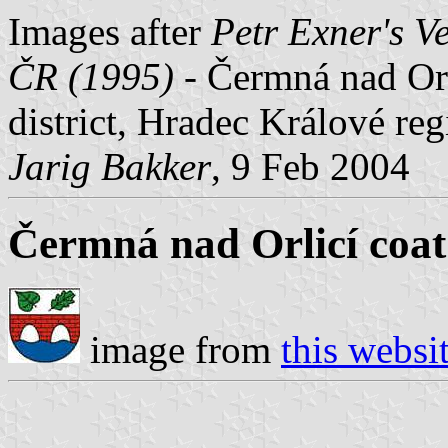
Images after
Petr Exner's V
ČR (1995)
- Čermná nad Or
district, Hradec Králové re
Jarig Bakker
, 9 Feb 2004
Čermná nad Orlicí coat
image from
this websi