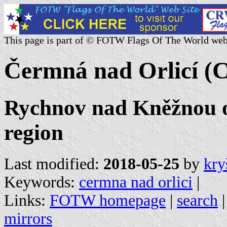
This page is part of © FOTW Flags Of The World web
Čermná nad Orlicí (C
Rychnov nad Kněžnou o
region
Last modified:
2018-05-25
by
kry
Keywords:
cermna nad orlici
|
Links:
FOTW homepage
|
search
mirrors