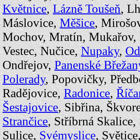
Květnice
,
Lázně Toušeň
, L
Máslovice,
Měšice
, Mirošo
Mochov, Mratín, Mukařov,
Vestec, Nučice,
Nupaky
,
Od
Ondřejov,
Panenské Břežan
Polerady
, Popovičky, Předb
Radějovice,
Radonice
,
Říča
Šestajovice
, Sibřina, Škvor
Strančice
, Stříbrná Skalice
Sulice,
Svémyslice
, Světice