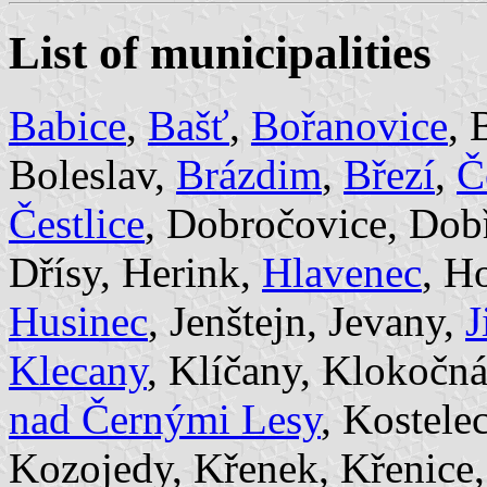
List of municipalities
Babice
,
Bašť
,
Bořanovice
, 
Boleslav,
Brázdim
,
Březí
,
Č
Čestlice
, Dobročovice, Dob
Dřísy, Herink,
Hlavenec
, H
Husinec
, Jenštejn, Jevany,
J
Klecany
, Klíčany, Klokočn
nad Černými Lesy
, Kostele
Kozojedy, Křenek, Křenice