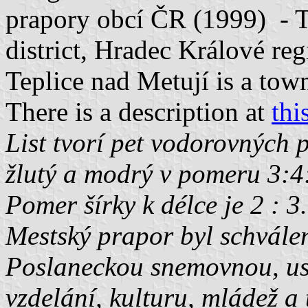
prapory obcí ČR (1999) - T
district, Hradec Králové re
Teplice nad Metují is a town
There is a description at
thi
List tvorí pet vodorovných 
žlutý a modrý v pomeru 3:4
Pomer šírky k délce je 2 : 3.
Mestský prapor byl schvále
Poslaneckou snemovnou, us
vzdelání, kulturu, mládež a