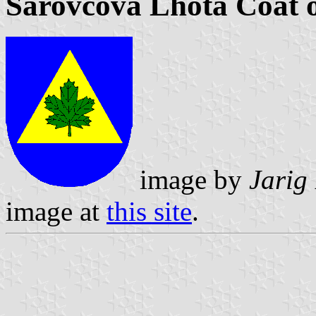
Šárovcova Lhota Coat 
image by
Jarig
image at
this site
.