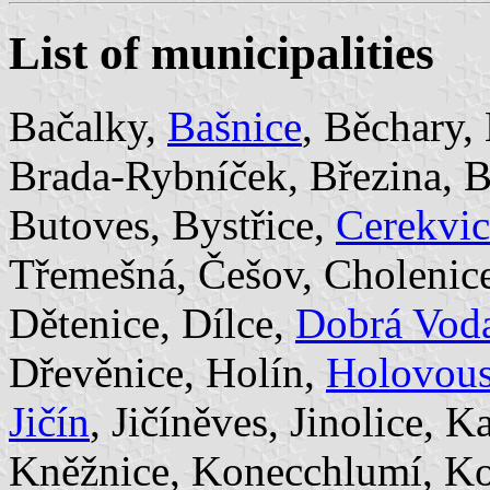
List of municipalities
Bačalky,
Bašnice
, Běchary,
Brada-Rybníček, Březina, B
Butoves, Bystřice,
Cerekvic
Třemešná, Češov, Cholenic
Dětenice, Dílce,
Dobrá Voda
Dřevěnice, Holín,
Holovou
Jičín
, Jičíněves, Jinolice, 
Kněžnice, Konecchlumí, Ko