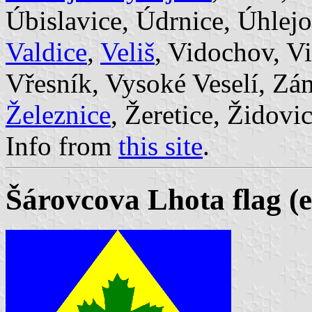
Úbislavice, Údrnice, Úhlejo
Valdice
,
Veliš
, Vidochov, Vi
Vřesník, Vysoké Veselí, Zá
Železnice
, Žeretice, Židovi
Info from
this site
.
Šárovcova Lhota flag (e