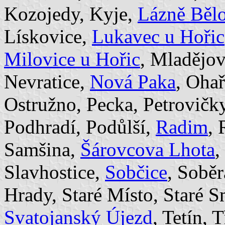
Kozojedy, Kyje,
Lázně Běl
Lískovice,
Lukavec u Hořic
Milovice u Hořic
, Mladějo
Nevratice,
Nová Paka
, Oha
Ostružno, Pecka, Petrovičky
Podhradí, Podůlší,
Radim
, 
Samšina,
Šárovcova Lhota
,
Slavhostice,
Sobčice
, Sobě
Hrady, Staré Místo, Staré S
Svatojanský Újezd
, Tetín,