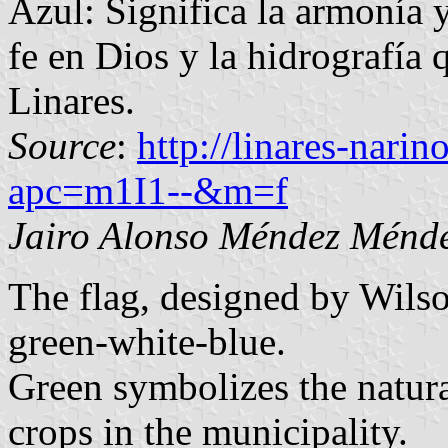
Azul: Significa la armonía y
fe en Dios y la hidrografía q
Linares.
Source
:
http://linares-nari
apc=m1I1--&m=f
Jairo Alonso Méndez Ménd
The flag, designed by Wilso
green-white-blue.
Green symbolizes the natura
crops in the municipality.