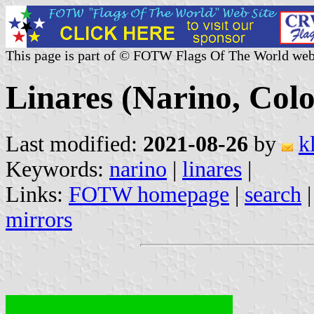
This page is part of © FOTW Flags Of The World web
Linares (Narino, Col
Last modified:
2021-08-26
by
k
Keywords:
narino
|
linares
|
Links:
FOTW homepage
|
search
mirrors