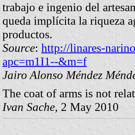
trabajo e ingenio del artesa
queda implícita la riqueza a
productos.
Source
:
http://linares-nari
apc=m1I1--&m=f
Jairo Alonso Méndez Ménd
The coat of arms is not relat
Ivan Sache
, 2 May 2010