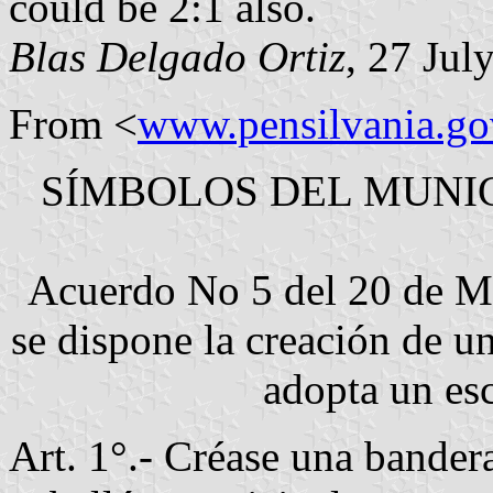
could be 2:1 also.
Blas Delgado Ortiz
, 27 Jul
From <
www.pensilvania.go
SÍMBOLOS DEL MUNIC
Acuerdo No 5 del 20 de Ma
se dispone la creación de u
adopta un es
Art. 1°.- Créase una bandera