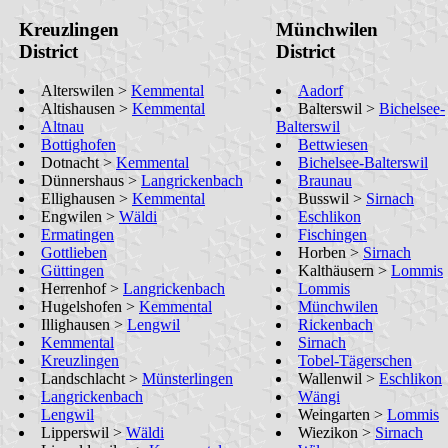
Kreuzlingen
Münchwilen
District
District
Alterswilen >
Kemmental
Aadorf
Altishausen >
Kemmental
Balterswil >
Bichelsee-
Altnau
Balterswil
Bottighofen
Bettwiesen
Dotnacht >
Kemmental
Bichelsee-Balterswil
Dünnershaus >
Langrickenbach
Braunau
Ellighausen >
Kemmental
Busswil >
Sirnach
Engwilen >
Wäldi
Eschlikon
Ermatingen
Fischingen
Gottlieben
Horben >
Sirnach
Güttingen
Kalthäusern >
Lommis
Herrenhof >
Langrickenbach
Lommis
Hugelshofen >
Kemmental
Münchwilen
Illighausen >
Lengwil
Rickenbach
Kemmental
Sirnach
Kreuzlingen
Tobel-Tägerschen
Landschlacht >
Münsterlingen
Wallenwil >
Eschlikon
Langrickenbach
Wängi
Lengwil
Weingarten >
Lommis
Lipperswil >
Wäldi
Wiezikon >
Sirnach