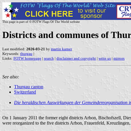
This page is part of © FOTW Flags Of The World website
Districts and communes of Thur
Last modified:
2026-03-21
by
martin karner
Keywords:
thurgau
|
Links:
FOTW homepage
|
search
|
disclaimer and copyright
|
write us
|
mirrors
See also:
Thurgau canton
Switzerland
Die heraldischen Auswirkungen der Gemeindereorganisation 
On 1 January 2011 the former eight districts Arbon, Bischofszell, D
were reorganized to the five districts Arbon, Frauenfeld, Kreuzling