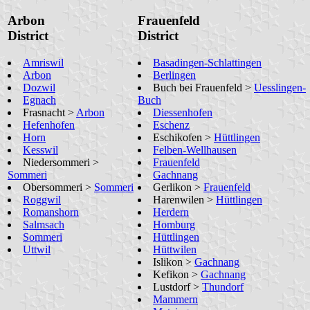
Arbon
Frauenfeld
District
District
Amriswil
Basadingen-Schlattingen
Arbon
Berlingen
Dozwil
Buch bei Frauenfeld >
Uesslingen-
Egnach
Buch
Frasnacht >
Arbon
Diessenhofen
Hefenhofen
Eschenz
Horn
Eschikofen >
Hüttlingen
Kesswil
Felben-Wellhausen
Niedersommeri >
Frauenfeld
Sommeri
Gachnang
Obersommeri >
Sommeri
Gerlikon >
Frauenfeld
Roggwil
Harenwilen >
Hüttlingen
Romanshorn
Herdern
Salmsach
Homburg
Sommeri
Hüttlingen
Uttwil
Hüttwilen
Islikon >
Gachnang
Kefikon >
Gachnang
Lustdorf >
Thundorf
Mammern