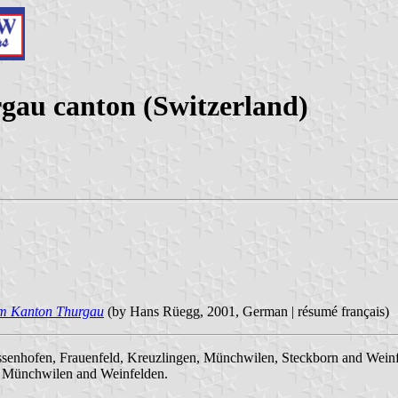
gau canton (Switzerland)
im Kanton Thurgau
(by Hans Rüegg, 2001, German | résumé français)
iessenhofen, Frauenfeld, Kreuzlingen, Münchwilen, Steckborn and Wein
en, Münchwilen and Weinfelden.