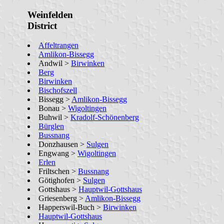
Weinfelden
District
Affeltrangen
Amlikon-Bissegg
Andwil >
Birwinken
Berg
Birwinken
Bischofszell
Bissegg >
Amlikon-Bissegg
Bonau >
Wigoltingen
Buhwil >
Kradolf-Schönenberg
Bürglen
Bussnang
Donzhausen >
Sulgen
Engwang >
Wigoltingen
Erlen
Friltschen >
Bussnang
Götighofen >
Sulgen
Gottshaus >
Hauptwil-Gottshaus
Griesenberg >
Amlikon-Bissegg
Happerswil-Buch >
Birwinken
Hauptwil-Gottshaus