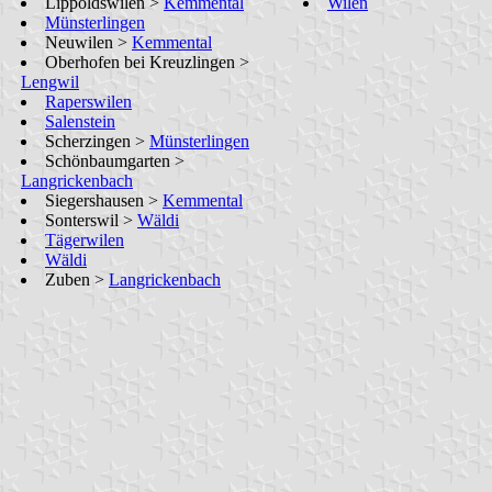
Lippoldswilen >
Kemmental
Wilen
Münsterlingen
Neuwilen >
Kemmental
Oberhofen bei Kreuzlingen >
Lengwil
Raperswilen
Salenstein
Scherzingen >
Münsterlingen
Schönbaumgarten >
Langrickenbach
Siegershausen >
Kemmental
Sonterswil >
Wäldi
Tägerwilen
Wäldi
Zuben >
Langrickenbach