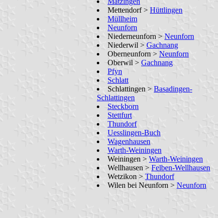
Matzingen
Mettendorf >
Hüttlingen
Müllheim
Neunforn
Niederneunforn >
Neunforn
Niederwil >
Gachnang
Oberneunforn >
Neunforn
Oberwil >
Gachnang
Pfyn
Schlatt
Schlattingen >
Basadingen-
Schlattingen
Steckborn
Stettfurt
Thundorf
Uesslingen-Buch
Wagenhausen
Warth-Weiningen
Weiningen >
Warth-Weiningen
Wellhausen >
Felben-Wellhausen
Wetzikon >
Thundorf
Wilen bei Neunforn >
Neunforn