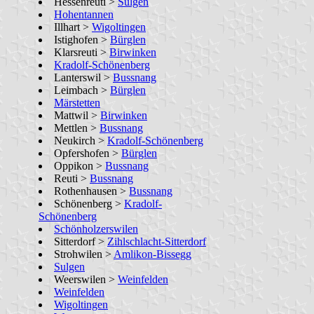
Hessenreuti >
Sulgen
Hohentannen
Illhart >
Wigoltingen
Istighofen >
Bürglen
Klarsreuti >
Birwinken
Kradolf-Schönenberg
Lanterswil >
Bussnang
Leimbach >
Bürglen
Märstetten
Mattwil >
Birwinken
Mettlen >
Bussnang
Neukirch >
Kradolf-Schönenberg
Opfershofen >
Bürglen
Oppikon >
Bussnang
Reuti >
Bussnang
Rothenhausen >
Bussnang
Schönenberg >
Kradolf-
Schönenberg
Schönholzerswilen
Sitterdorf >
Zihlschlacht-Sitterdorf
Strohwilen >
Amlikon-Bissegg
Sulgen
Weerswilen >
Weinfelden
Weinfelden
Wigoltingen